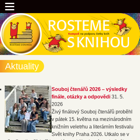
Přejít
Kampaň na podporu četby knih
k
hlavnímu
obsahu
webu
Rostemesknihou.cz
Aktuality
Souboj čtenářů 2026 – výsledky
finále, otázky a odpovědi
31. 5.
2026
Živý finálový Souboj čtenářů proběhl
v pátek 15. května na mezinárodním
knižním veletrhu a literárním festivalu
Svět knihy Praha 2026. Utkalo se v