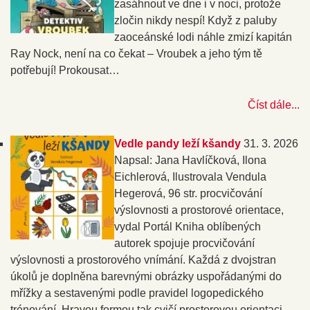
zasáhnout ve dne i v noci, protože
zločin nikdy nespí! Když z paluby
zaoceánské lodi náhle zmizí kapitán
Ray Nock, není na co čekat – Vroubek a jeho tým tě
potřebují! Prokousat…
Číst dále...
Vedle pandy leží kšandy
31. 3. 2026
Napsal: Jana Havlíčková, Ilona
Eichlerová, Ilustrovala Vendula
Hegerová, 96 str. procvičování
výslovnosti a prostorové orientace,
vydal Portál Kniha oblíbených
autorek spojuje procvičování
výslovnosti a prostorového vnímání. Každá z dvojstran
úkolů je doplněna barevnými obrázky uspořádanými do
mřížky a sestavenými podle pravidel logopedického
trénování. Hravou formou tak cvičí prostorovou orientaci