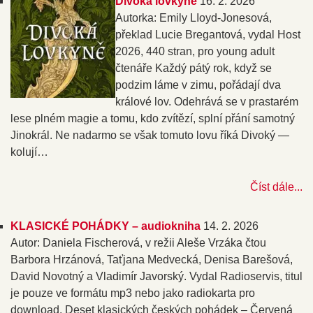
Divoká lovkyně
16. 2. 2026
Autorka: Emily LIoyd-Jonesová,
překlad Lucie Bregantová, vydal Host
2026, 440 stran, pro young adult
čtenáře Každý pátý rok, když se
podzim láme v zimu, pořádají dva
králové lov. Odehrává se v prastarém
lese plném magie a tomu, kdo zvítězí, splní přání samotný
Jinokrál. Ne nadarmo se však tomuto lovu říká Divoký —
kolují…
Číst dále...
KLASICKÉ POHÁDKY – audiokniha
14. 2. 2026
Autor: Daniela Fischerová, v režii Aleše Vrzáka čtou
Barbora Hrzánová, Taťjana Medvecká, Denisa Barešová,
David Novotný a Vladimír Javorský. Vydal Radioservis, titul
je pouze ve formátu mp3 nebo jako radiokarta pro
download. Deset klasických českých pohádek – Červená