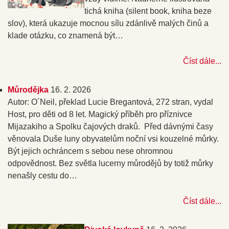
tichá kniha (silent book, kniha beze
slov), která ukazuje mocnou sílu zdánlivě malých činů a
klade otázku, co znamená být…
Číst dále...
Můrodějka
16. 2. 2026
Autor: O´Neil, překlad Lucie Bregantová, 272 stran, vydal
Host, pro děti od 8 let. Magický příběh pro příznivce
Mijazakiho a Spolku čajových draků. Před dávnými časy
věnovala Duše luny obyvatelům noční vsi kouzelné můrky.
Být jejich ochráncem s sebou nese ohromnou
odpovědnost. Bez světla lucerny můrodějů by totiž můrky
nenašly cestu do…
Číst dále...