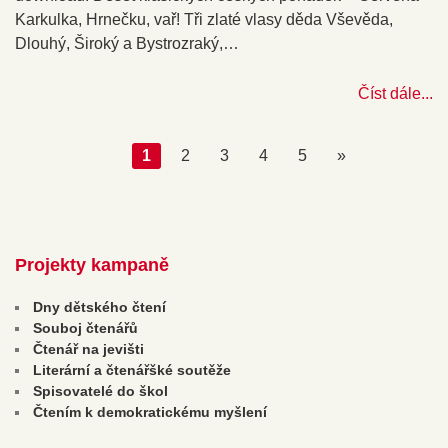
Karkulka, Hrnečku, vař! Tři zlaté vlasy děda Vševěda,
Dlouhý, Široký a Bystrozraký,…
Číst dále...
1
2
3
4
5
»
Projekty kampaně
Dny dětského čtení
Souboj čtenářů
Čtenář na jevišti
Literární a čtenářšké soutěže
Spisovatelé do škol
Čtením k demokratickému myšlení