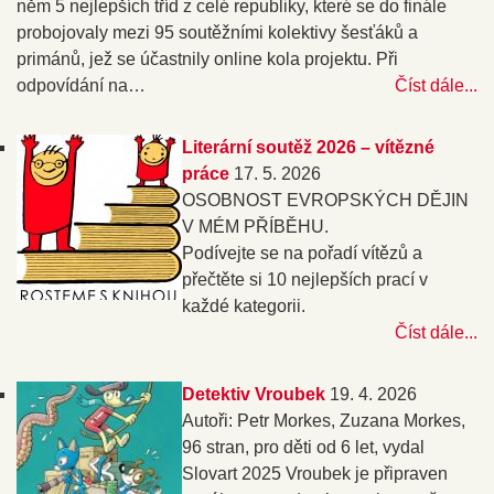
něm 5 nejlepších tříd z celé republiky, které se do finále
probojovaly mezi 95 soutěžními kolektivy šesťáků a
primánů, jež se účastnily online kola projektu. Při
odpovídání na…
Číst dále...
Literární soutěž 2026 – vítězné
práce
17. 5. 2026
OSOBNOST EVROPSKÝCH DĚJIN
V MÉM PŘÍBĚHU.
Podívejte se na pořadí vítězů a
přečtěte si 10 nejlepších prací v
každé kategorii.
Číst dále...
Detektiv Vroubek
19. 4. 2026
Autoři: Petr Morkes, Zuzana Morkes,
96 stran, pro děti od 6 let, vydal
Slovart 2025 Vroubek je připraven