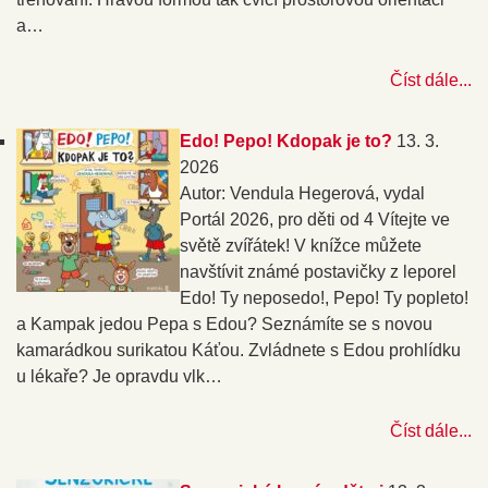
a…
Číst dále...
Edo! Pepo! Kdopak je to?
13. 3.
2026
Autor: Vendula Hegerová, vydal
Portál 2026, pro děti od 4 Vítejte ve
světě zvířátek! V knížce můžete
navštívit známé postavičky z leporel
Edo! Ty neposedo!, Pepo! Ty popleto!
a Kampak jedou Pepa s Edou? Seznámíte se s novou
kamarádkou surikatou Káťou. Zvládnete s Edou prohlídku
u lékaře? Je opravdu vlk…
Číst dále...