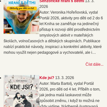
Senzorické hraní s dětmi
13. 3.
2026
Autor: Veronika Hořeňovská, vydal
Portál 2026, aktivity pro děti od 2 do 6
let Kniha se zaměřuje na jedinečný
přístup k rozvoji dětí prostřednictvím
smyslových aktivit v mateřských
školách, volnočasových a dětských skupinách. Publikace
nabízí praktické návody, inspiraci a konkrétní aktivity, které
mohou využít nejen pedagogové a vychovatelé, ale i…
Číst dále...
Kde jsi?
13. 3. 2026
Autor: Marta Bartolj, vydal Portál
2026, pro děti od 4 let. Příběh o tom,
jak jedna malá laskavost může
způsobit změnu, i když to možná ne
vždy vidíme. Nádherně ilustrovaná