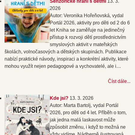
Senzorické hraní s dětmi
13. 3.
2026
Autor: Veronika Hořeňovská, vydal
Portál 2026, aktivity pro děti od 2 do 6
let Kniha se zaměřuje na jedinečný
přístup k rozvoji dětí prostřednictvím
smyslových aktivit v mateřských
školách, volnočasových a dětských skupinách. Publikace
nabízí praktické návody, inspiraci a konkrétní aktivity, které
mohou využít nejen pedagogové a vychovatelé, ale i…
Číst dále...
Kde jsi?
13. 3. 2026
Autor: Marta Bartolj, vydal Portál
2026, pro děti od 4 let. Příběh o tom,
jak jedna malá laskavost může
způsobit změnu, i když to možná ne
vždy vidíme. Nádherně ilustrovaná