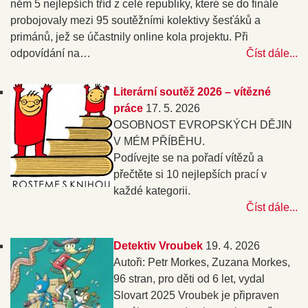
něm 5 nejlepších tříd z celé republiky, které se do finále
probojovaly mezi 95 soutěžními kolektivy šesťáků a
primánů, jež se účastnily online kola projektu. Při
odpovídání na…
Číst dále...
Literární soutěž 2026 – vítězné
práce
17. 5. 2026
OSOBNOST EVROPSKÝCH DĚJIN
V MÉM PŘÍBĚHU.
Podívejte se na pořadí vítězů a
přečtěte si 10 nejlepších prací v
každé kategorii.
Číst dále...
Detektiv Vroubek
19. 4. 2026
Autoři: Petr Morkes, Zuzana Morkes,
96 stran, pro děti od 6 let, vydal
Slovart 2025 Vroubek je připraven