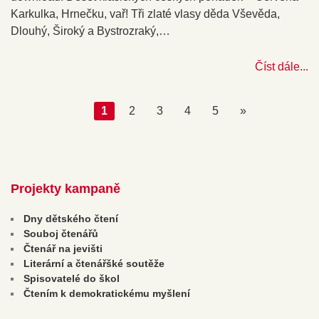
Karkulka, Hrnečku, vař! Tři zlaté vlasy děda Vševěda,
Dlouhý, Široký a Bystrozraký,…
Číst dále...
1
2
3
4
5
»
Projekty kampaně
Dny dětského čtení
Souboj čtenářů
Čtenář na jevišti
Literární a čtenářšké soutěže
Spisovatelé do škol
Čtením k demokratickému myšlení