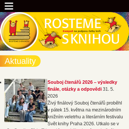
Přejít
Kampaň na podporu četby knih
k
hlavnímu
obsahu
webu
Rostemesknihou.cz
Aktuality
Souboj čtenářů 2026 – výsledky
finále, otázky a odpovědi
31. 5.
2026
Živý finálový Souboj čtenářů proběhl
v pátek 15. května na mezinárodním
knižním veletrhu a literárním festivalu
Svět knihy Praha 2026. Utkalo se v