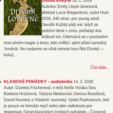
Divoká lovkyně
16. 2. 2026
Autorka: Emily LIoyd-Jonesová,
překlad Lucie Bregantová, vydal Host
2026, 440 stran, pro young adult
čtenáře Každý pátý rok, když se
podzim láme v zimu, pořádají dva
králové lov. Odehrává se v prastarém
lese plném magie a tomu, kdo zvítězí, splní přání samotný
Jinokrál. Ne nadarmo se však tomuto lovu říká Divoký —
kolují…
Číst dále...
KLASICKÉ POHÁDKY – audiokniha
14. 2. 2026
Autor: Daniela Fischerová, v režii Aleše Vrzáka čtou
Barbora Hrzánová, Taťjana Medvecká, Denisa Barešová,
David Novotný a Vladimír Javorský. Vydal Radioservis, titul
je pouze ve formátu mp3 nebo jako radiokarta pro
download. Deset klasických českých pohádek – Červená