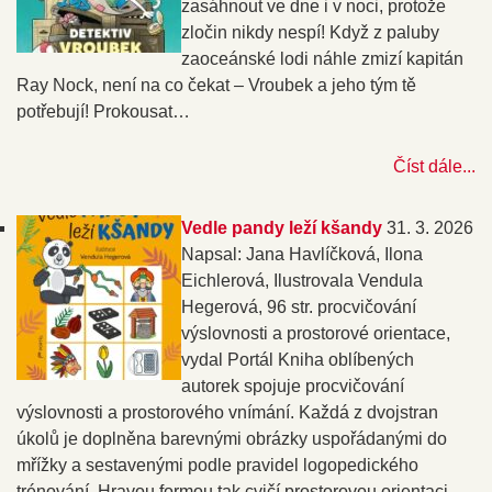
zasáhnout ve dne i v noci, protože
zločin nikdy nespí! Když z paluby
zaoceánské lodi náhle zmizí kapitán
Ray Nock, není na co čekat – Vroubek a jeho tým tě
potřebují! Prokousat…
Číst dále...
Vedle pandy leží kšandy
31. 3. 2026
Napsal: Jana Havlíčková, Ilona
Eichlerová, Ilustrovala Vendula
Hegerová, 96 str. procvičování
výslovnosti a prostorové orientace,
vydal Portál Kniha oblíbených
autorek spojuje procvičování
výslovnosti a prostorového vnímání. Každá z dvojstran
úkolů je doplněna barevnými obrázky uspořádanými do
mřížky a sestavenými podle pravidel logopedického
trénování. Hravou formou tak cvičí prostorovou orientaci