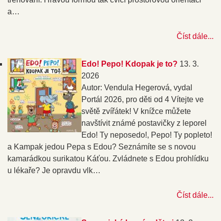
a…
Číst dále...
Edo! Pepo! Kdopak je to?
13. 3.
2026
Autor: Vendula Hegerová, vydal
Portál 2026, pro děti od 4 Vítejte ve
světě zvířátek! V knížce můžete
navštívit známé postavičky z leporel
Edo! Ty neposedo!, Pepo! Ty popleto!
a Kampak jedou Pepa s Edou? Seznámíte se s novou
kamarádkou surikatou Káťou. Zvládnete s Edou prohlídku
u lékaře? Je opravdu vlk…
Číst dále...