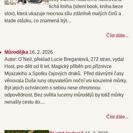
tichá kniha (silent book, kniha beze
slov), která ukazuje mocnou sílu zdánlivě malých činů a
klade otázku, co znamená být…
Číst dále...
Můrodějka
16. 2. 2026
Autor: O´Neil, překlad Lucie Bregantová, 272 stran, vydal
Host, pro děti od 8 let. Magický příběh pro příznivce
Mijazakiho a Spolku čajových draků. Před dávnými časy
věnovala Duše luny obyvatelům noční vsi kouzelné můrky.
Být jejich ochráncem s sebou nese ohromnou
odpovědnost. Bez světla lucerny můrodějů by totiž můrky
nenašly cestu do…
Číst dále...