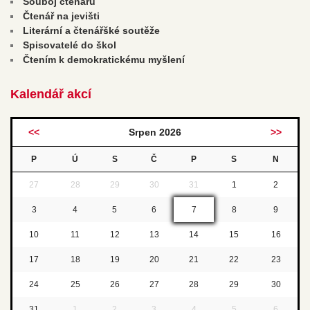
Souboj čtenářů
Čtenář na jevišti
Literární a čtenářšké soutěže
Spisovatelé do škol
Čtením k demokratickému myšlení
Kalendář akcí
<<
Srpen 2026
>>
P
Ú
S
Č
P
S
N
27
28
29
30
31
1
2
3
4
5
6
7
8
9
10
11
12
13
14
15
16
17
18
19
20
21
22
23
24
25
26
27
28
29
30
31
1
2
3
4
5
6