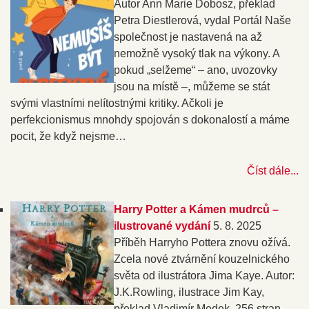
Autor Ann Marie Dobosz, překlad
Petra Diestlerová, vydal Portál Naše
společnost je nastavená na až
nemožně vysoký tlak na výkony. A
pokud „selžeme“ – ano, uvozovky
jsou na místě –, můžeme se stát
svými vlastními nelítostnými kritiky. Ačkoli je
perfekcionismus mnohdy spojován s dokonalostí a máme
pocit, že když nejsme…
Číst dále...
Harry Potter a Kámen mudrců –
ilustrované vydání
5. 8. 2025
Příběh Harryho Pottera znovu ožívá.
Zcela nové ztvárnění kouzelnického
světa od ilustrátora Jima Kaye. Autor:
J.K.Rowling, ilustrace Jim Kay,
překlad Vladimír Medek, 256 stran,