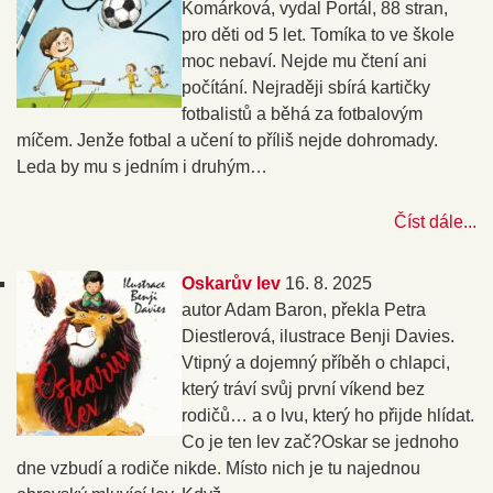
Komárková, vydal Portál, 88 stran,
pro děti od 5 let. Tomíka to ve škole
moc nebaví. Nejde mu čtení ani
počítání. Nejraději sbírá kartičky
fotbalistů a běhá za fotbalovým
míčem. Jenže fotbal a učení to příliš nejde dohromady.
Leda by mu s jedním i druhým…
Číst dále...
Oskarův lev
16. 8. 2025
autor Adam Baron, překla Petra
Diestlerová, ilustrace Benji Davies.
Vtipný a dojemný příběh o chlapci,
který tráví svůj první víkend bez
rodičů… a o lvu, který ho přijde hlídat.
Co je ten lev zač?Oskar se jednoho
dne vzbudí a rodiče nikde. Místo nich je tu najednou