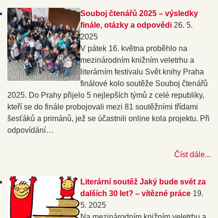
Souboj čtenářů 2025 – výsledky
finále, otázky a odpovědi
26. 5.
2025
V pátek 16. května proběhlo na
mezinárodním knižním veletrhu a
literárním festivalu Svět knihy Praha
finálové kolo soutěže Souboj čtenářů
2025. Do Prahy přijelo 5 nejlepších týmů z celé republiky,
kteří se do finále probojovali mezi 81 soutěžními třídami
šesťáků a primánů, jež se účastnili online kola projektu. Při
odpovídání…
Číst dále...
Literární soutěž Jaký bude svět za
dalších 30 let? – vítězné práce
19.
5. 2025
Na mezinárodním knižním veletrhu a