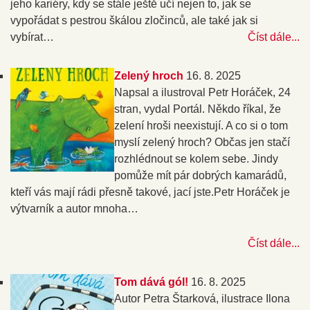
jeho kariéry, kdy se stále ještě učí nejen to, jak se
vypořádat s pestrou škálou zločinců, ale také jak si
vybírat…
Číst dále...
Zelený hroch
16. 8. 2025
Napsal a ilustroval Petr Horáček, 24
stran, vydal Portál. Někdo říkal, že
zelení hroši neexistují. A co si o tom
myslí zelený hroch? Občas jen stačí
rozhlédnout se kolem sebe. Jindy
pomůže mít pár dobrých kamarádů,
kteří vás mají rádi přesně takové, jací jste.Petr Horáček je
výtvarník a autor mnoha…
Číst dále...
Tom dává gól!
16. 8. 2025
Autor Petra Štarková, ilustrace Ilona