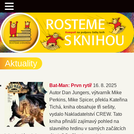
Přejít
Kampaň na podporu četby knih
k
hlavnímu
obsahu
webu
Rostemesknihou.cz
Aktuality
Bat-Man: Prvn rytíř
16. 8. 2025
Autor Dan Jungers, výtvarník Mike
Perkins, Mike Spicer, překla Kateřina
Tichá, kniha obsahuje tři sešity,
vydalo Nakladatelství CREW. Tato
kniha přináší zajímavý pohled na
slavného hrdinu v samých začátcích