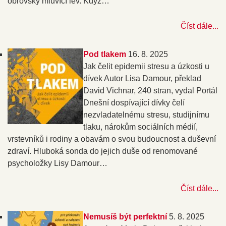
obrovský mluvící lev. Když…
Číst dále...
Pod tlakem
16. 8. 2025
Jak čelit epidemii stresu a úzkosti u
dívek Autor Lisa Damour, překlad
David Vichnar, 240 stran, vydal Portál
Dnešní dospívající dívky čelí
nezvladatelnému stresu, studijnímu
tlaku, nárokům sociálních médií,
vrstevníků i rodiny a obavám o svou budoucnost a duševní
zdraví. Hluboká sonda do jejich duše od renomované
psycholožky Lisy Damour…
Číst dále...
Nemusíš být perfektní
5. 8. 2025