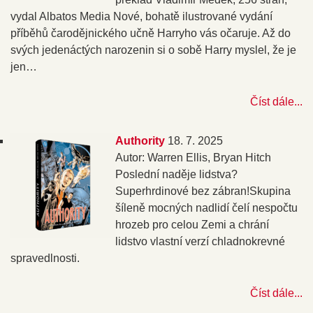
vydal Albatos Media Nové, bohatě ilustrované vydání
příběhů čarodějnického učně Harryho vás očaruje. Až do
svých jedenáctých narozenin si o sobě Harry myslel, že je
jen…
Číst dále...
Authority
18. 7. 2025
Autor: Warren Ellis, Bryan Hitch
Poslední naděje lidstva?
Superhrdinové bez zábran!Skupina
šíleně mocných nadlidí čelí nespočtu
hrozeb pro celou Zemi a chrání
lidstvo vlastní verzí chladnokrevné
spravedlnosti.
Číst dále...