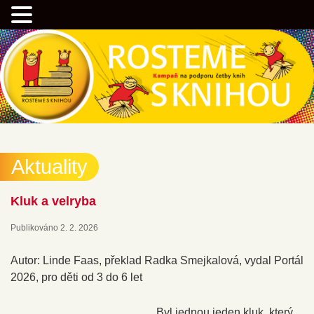
Přejít
Kampaň na podporu četby knih
k
hlavnímu
obsahu
webu
Rostemesknihou.cz
Aktuality
Kluk a velryba
Publikováno
2. 2. 2026
Autor: Linde Faas, překlad Radka Smejkalová, vydal Portál
2026, pro děti od 3 do 6 let
Byl jednou jeden kluk, který