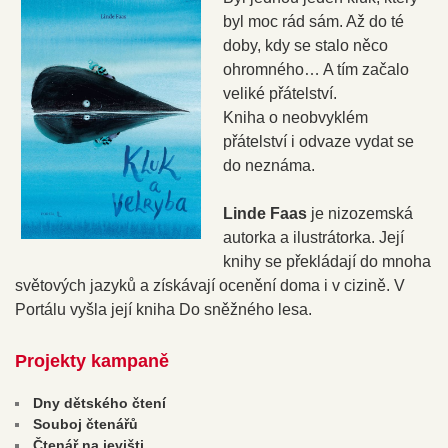
byl moc rád sám. Až do té
doby, kdy se stalo něco
ohromného… A tím začalo
veliké přátelství.
Kniha o neobvyklém
přátelství i odvaze vydat se
do neznáma.
Linde Faas
je nizozemská
autorka a ilustrátorka. Její
knihy se překládají do mnoha
světových jazyků a získávají ocenění doma i v cizině. V
Portálu vyšla její kniha Do sněžného lesa.
Projekty kampaně
Dny dětského čtení
Souboj čtenářů
Čtenář na jevišti