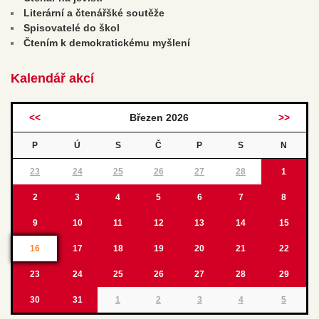
Literární a čtenářšké soutěže
Spisovatelé do škol
Čtením k demokratickému myšlení
Kalendář akcí
<<
Březen 2026
>>
P
Ú
S
Č
P
S
N
23
24
25
26
27
28
1
2
3
4
5
6
7
8
9
10
11
12
13
14
15
16
17
18
19
20
21
22
23
24
25
26
27
28
29
30
31
1
2
3
4
5