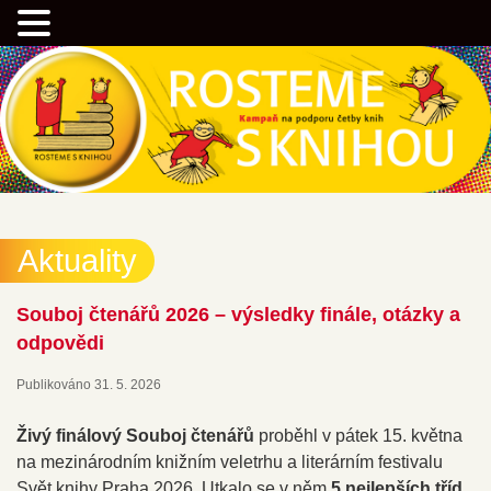
Přejít
Kampaň na podporu četby knih
k
hlavnímu
obsahu
webu
Rostemesknihou.cz
Aktuality
Souboj čtenářů 2026 – výsledky finále, otázky a
odpovědi
Publikováno
31. 5. 2026
Živý finálový Souboj čtenářů
proběhl v pátek 15. května
na mezinárodním knižním veletrhu a literárním festivalu
Svět knihy Praha 2026. Utkalo se v něm
5 nejlepších tříd