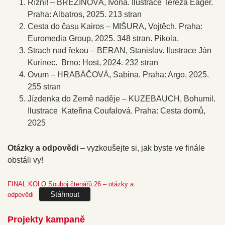
Řízni! – BŘEZINOVÁ, Ivona. Ilustrace Tereza Eager.
Praha: Albatros, 2025. 213 stran
Cesta do času Kairos – MIŠURA, Vojtěch. Praha:
Euromedia Group, 2025. 348 stran. Pikola.
Strach nad řekou – BERAN, Stanislav. Ilustrace Ján
Kurinec. Brno: Host, 2024. 232 stran
Ovum – HRABÁČOVÁ, Sabina. Praha: Argo, 2025.
255 stran
Jízdenka do Země naděje – KUZEBAUCH, Bohumil.
Ilustrace Kateřina Coufalová. Praha: Cesta domů,
2025
Otázky a odpovědi
– vyzkoušejte si, jak byste ve finále
obstáli vy!
FINAL KOLO Souboj čtenářů 26 – otázky a
Stáhnout
odpovědi
Projekty kampaně