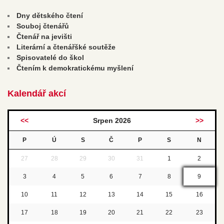
Dny dětského čtení
Souboj čtenářů
Čtenář na jevišti
Literární a čtenářšké soutěže
Spisovatelé do škol
Čtením k demokratickému myšlení
Kalendář akcí
<<
Srpen 2026
>>
P
Ú
S
Č
P
S
N
27
28
29
30
31
1
2
3
4
5
6
7
8
9
10
11
12
13
14
15
16
17
18
19
20
21
22
23