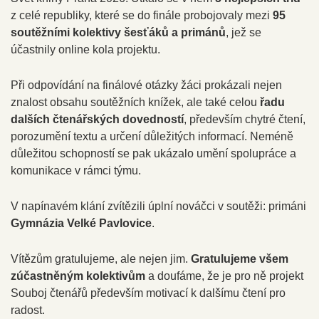
z celé republiky, které se do finále probojovaly mezi
95
soutěžními kolektivy šesťáků a primánů
, jež se
účastnily online kola projektu.
Při odpovídání na finálové otázky žáci prokázali nejen
znalost obsahu soutěžních knížek, ale také celou
řadu
dalších čtenářských dovedností
, především chytré čtení,
porozumění textu a určení důležitých informací. Neméně
důležitou schopností se pak ukázalo umění spolupráce a
komunikace v rámci týmu.
V napínavém klání zvítězili úplní nováčci v soutěži: primáni
Gymnázia Velké Pavlovice
.
Vítězům gratulujeme, ale nejen jim.
Gratulujeme všem
zúčastněným kolektivům
a doufáme, že je pro ně projekt
Souboj čtenářů především motivací k dalšímu čtení pro
radost.