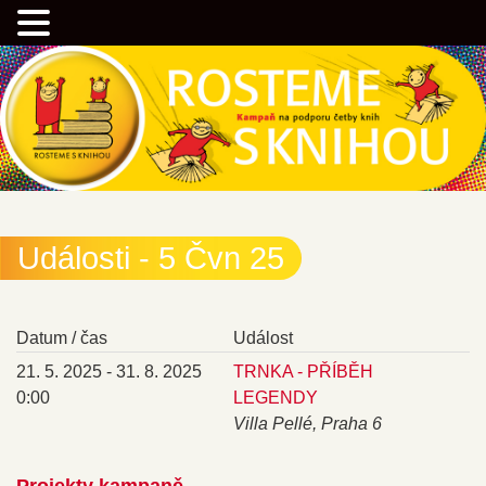
Přejít
Kampaň na podporu četby knih
k
hlavnímu
obsahu
webu
Rostemesknihou.cz
Události - 5 Čvn 25
Datum / čas
Událost
21. 5. 2025 - 31. 8. 2025
TRNKA - PŘÍBĚH
0:00
LEGENDY
Villa Pellé, Praha 6
Projekty kampaně