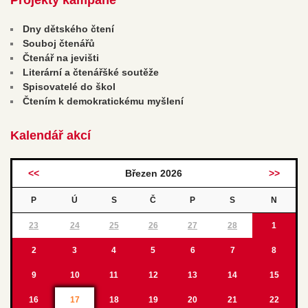
Dny dětského čtení
Souboj čtenářů
Čtenář na jevišti
Literární a čtenářšké soutěže
Spisovatelé do škol
Čtením k demokratickému myšlení
Kalendář akcí
<<
Březen 2026
>>
P
Ú
S
Č
P
S
N
23
24
25
26
27
28
1
2
3
4
5
6
7
8
9
10
11
12
13
14
15
16
17
18
19
20
21
22