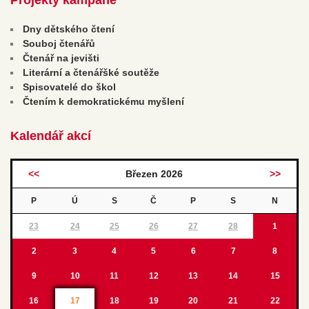
Dny dětského čtení
Souboj čtenářů
Čtenář na jevišti
Literární a čtenářšké soutěže
Spisovatelé do škol
Čtením k demokratickému myšlení
Kalendář akcí
<<
Březen 2026
>>
P
Ú
S
Č
P
S
N
23
24
25
26
27
28
1
2
3
4
5
6
7
8
9
10
11
12
13
14
15
16
17
18
19
20
21
22