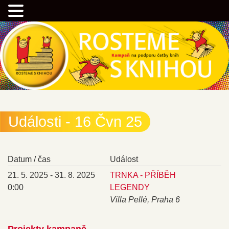
Přejít
Kampaň na podporu četby knih
k
hlavnímu
obsahu
webu
Rostemesknihou.cz
Události - 16 Čvn 25
Datum / čas
Událost
21. 5. 2025 - 31. 8. 2025
TRNKA - PŘÍBĚH
0:00
LEGENDY
Villa Pellé, Praha 6
Projekty kampaně