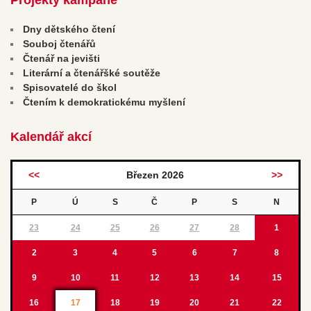
Dny dětského čtení
Souboj čtenářů
Čtenář na jevišti
Literární a čtenářšké soutěže
Spisovatelé do škol
Čtením k demokratickému myšlení
Kalendář akcí
<<
Březen 2026
>>
P
Ú
S
Č
P
S
N
23
24
25
26
27
28
1
2
3
4
5
6
7
8
9
10
11
12
13
14
15
16
17
18
19
20
21
22