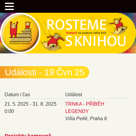
Přejít
Kampaň na podporu četby knih
k
hlavnímu
obsahu
webu
Rostemesknihou.cz
Události - 19 Čvn 25
Datum / čas
Událost
21. 5. 2025 - 31. 8. 2025
TRNKA - PŘÍBĚH
0:00
LEGENDY
Villa Pellé, Praha 6
Projekty kampaně