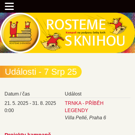
Přejít
Kampaň na podporu četby knih
k
hlavnímu
obsahu
webu
Rostemesknihou.cz
Události - 7 Srp 25
Datum / čas
Událost
21. 5. 2025 - 31. 8. 2025
TRNKA - PŘÍBĚH
0:00
LEGENDY
Villa Pellé, Praha 6
Projekty kampaně