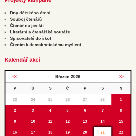
Dny dětského čtení
Souboj čtenářů
Čtenář na jevišti
Literární a čtenářšké soutěže
Spisovatelé do škol
Čtením k demokratickému myšlení
Kalendář akcí
<<
Březen 2026
>>
P
Ú
S
Č
P
S
N
23
24
25
26
27
28
1
2
3
4
5
6
7
8
9
10
11
12
13
14
15
16
17
18
19
20
21
22