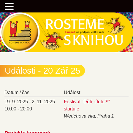
Přejít
Kampaň na podporu četby knih
k
hlavnímu
obsahu
webu
Rostemesknihou.cz
Události - 20 Zář 25
Datum / čas
Událost
19. 9. 2025 - 2. 11. 2025
Festival "Děti, čtete?!"
10:00 - 20:00
startuje
Werichova vila, Praha 1
Projekty kampaně