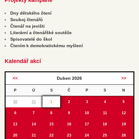
Dny dětského čtení
Souboj čtenářů
Čtenář na jevišti
Literární a čtenářšké soutěže
Spisovatelé do škol
Čtením k demokratickému myšlení
Kalendář akcí
<<
Duben 2026
>>
P
Ú
S
Č
P
S
N
30
31
1
2
3
4
5
6
7
8
9
10
11
12
13
14
15
16
17
18
19
20
21
22
23
24
25
26