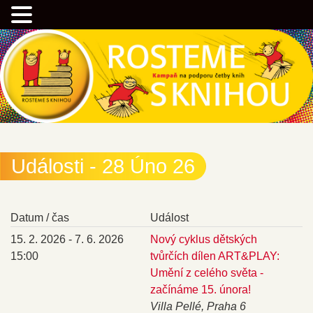
Přejít
Kampaň na podporu četby knih
k
hlavnímu
obsahu
webu
Rostemesknihou.cz
Události - 28 Úno 26
Datum / čas
Událost
15. 2. 2026 - 7. 6. 2026
Nový cyklus dětských
15:00
tvůrčích dílen ART&PLAY:
Umění z celého světa -
začínáme 15. února!
Villa Pellé, Praha 6