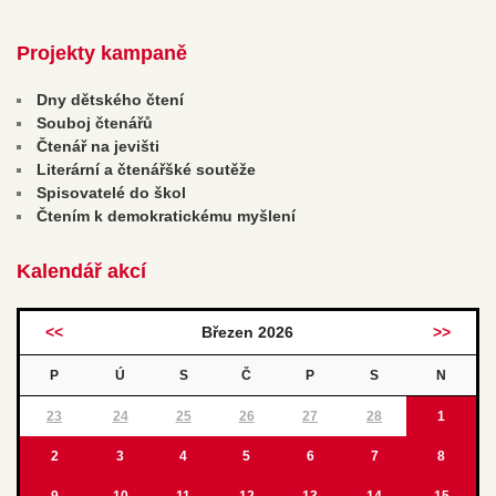
Projekty kampaně
Dny dětského čtení
Souboj čtenářů
Čtenář na jevišti
Literární a čtenářšké soutěže
Spisovatelé do škol
Čtením k demokratickému myšlení
Kalendář akcí
<<
Březen 2026
>>
P
Ú
S
Č
P
S
N
23
24
25
26
27
28
1
2
3
4
5
6
7
8
9
10
11
12
13
14
15