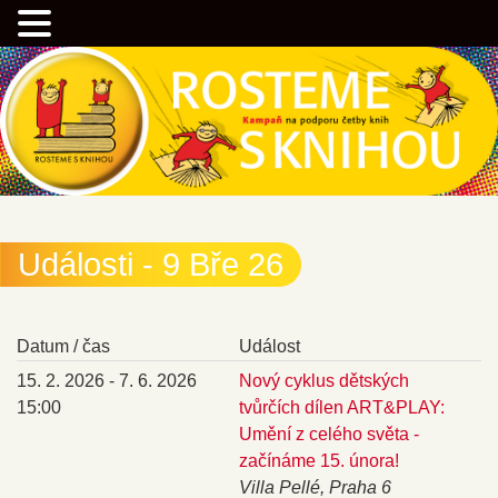
Přejít
Kampaň na podporu četby knih
k
hlavnímu
obsahu
webu
Rostemesknihou.cz
Události - 9 Bře 26
Datum / čas
Událost
15. 2. 2026 - 7. 6. 2026
Nový cyklus dětských
15:00
tvůrčích dílen ART&PLAY:
Umění z celého světa -
začínáme 15. února!
Villa Pellé, Praha 6