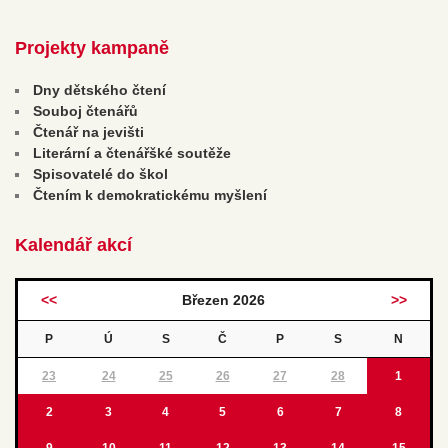
Projekty kampaně
Dny dětského čtení
Souboj čtenářů
Čtenář na jevišti
Literární a čtenářšké soutěže
Spisovatelé do škol
Čtením k demokratickému myšlení
Kalendář akcí
<<
Březen 2026
>>
P
Ú
S
Č
P
S
N
23
24
25
26
27
28
1
2
3
4
5
6
7
8
9
10
11
12
13
14
15