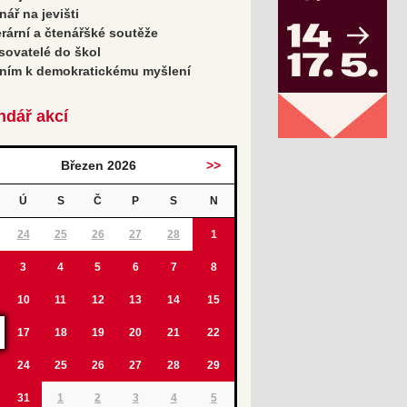
nář na jevišti
erární a čtenářšké soutěže
sovatelé do škol
ním k demokratickému myšlení
ndář akcí
Březen 2026
>>
Ú
S
Č
P
S
N
24
25
26
27
28
1
3
4
5
6
7
8
10
11
12
13
14
15
17
18
19
20
21
22
24
25
26
27
28
29
31
1
2
3
4
5