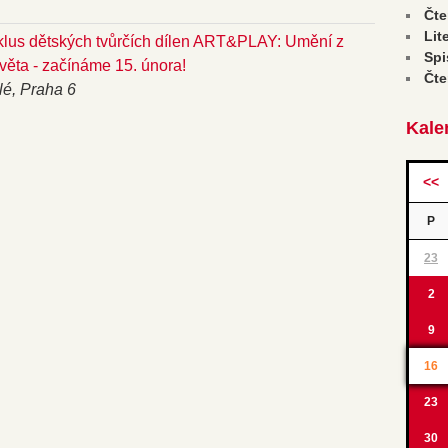
Čte
Lit
klus dětských tvůrčích dílen ART&PLAY: Umění z
Spi
věta - začínáme 15. února!
Čte
llé, Praha 6
Kale
<<
P
23
2
9
16
23
30