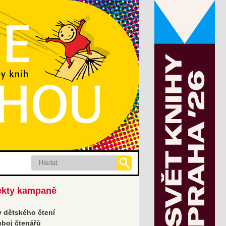
Hledat
ekty kampaně
 dětského čtení
boj čtenářů