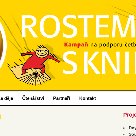
nih
ou.cz
e děje
Čtenářství
Partneři
Kontakt
Proj
Dny
Sou