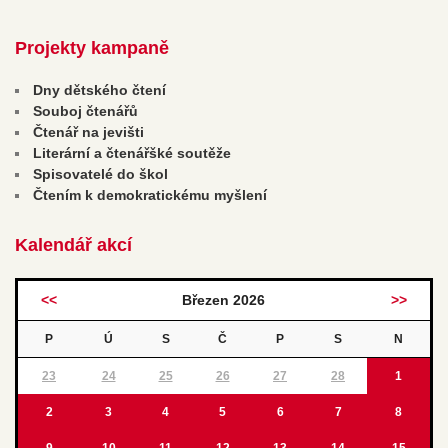
Projekty kampaně
Dny dětského čtení
Souboj čtenářů
Čtenář na jevišti
Literární a čtenářšké soutěže
Spisovatelé do škol
Čtením k demokratickému myšlení
Kalendář akcí
<<
Březen 2026
>>
P
Ú
S
Č
P
S
N
23
24
25
26
27
28
1
2
3
4
5
6
7
8
9
10
11
12
13
14
15