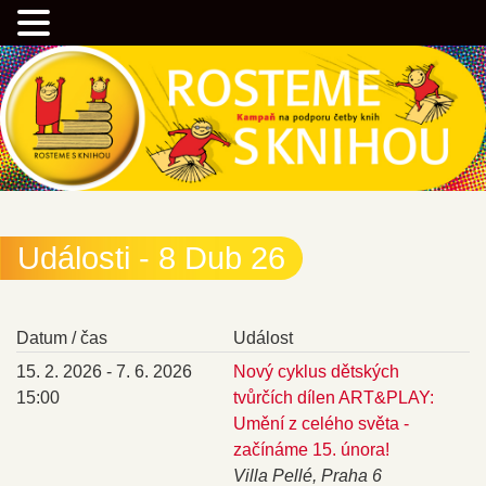
Přejít
Kampaň na podporu četby knih
k
hlavnímu
obsahu
webu
Rostemesknihou.cz
Události - 8 Dub 26
Datum / čas
Událost
15. 2. 2026 - 7. 6. 2026
Nový cyklus dětských
15:00
tvůrčích dílen ART&PLAY:
Umění z celého světa -
začínáme 15. února!
Villa Pellé, Praha 6