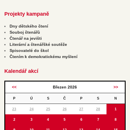
Projekty kampaně
Dny dětského čtení
Souboj čtenářů
Čtenář na jevišti
Literární a čtenářšké soutěže
Spisovatelé do škol
Čtením k demokratickému myšlení
Kalendář akcí
<<
Březen 2026
>>
P
Ú
S
Č
P
S
N
23
24
25
26
27
28
1
2
3
4
5
6
7
8
9
10
11
12
13
14
15