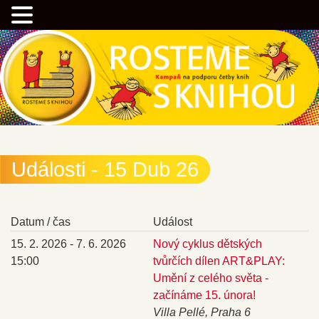
Přejít
Kampaň na podporu četby knih
k
hlavnímu
obsahu
webu
Rostemesknihou.cz
Události - 15 Dub 26
Datum / čas
Událost
15. 2. 2026 - 7. 6. 2026
Nový cyklus dětských
15:00
tvůrčích dílen ART&PLAY:
Umění z celého světa -
začínáme 15. února!
Villa Pellé, Praha 6