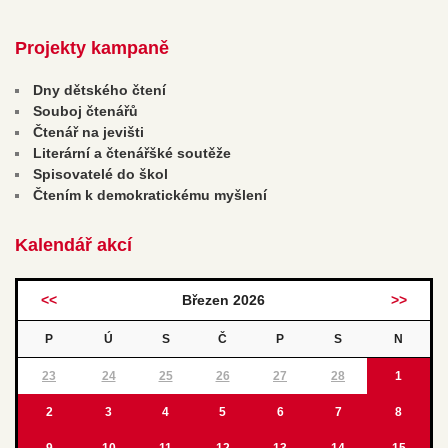
Projekty kampaně
Dny dětského čtení
Souboj čtenářů
Čtenář na jevišti
Literární a čtenářšké soutěže
Spisovatelé do škol
Čtením k demokratickému myšlení
Kalendář akcí
<<
Březen 2026
>>
P
Ú
S
Č
P
S
N
23
24
25
26
27
28
1
2
3
4
5
6
7
8
9
10
11
12
13
14
15