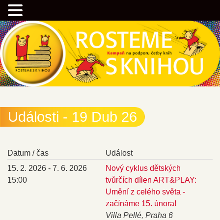
Přejít
Kampaň na podporu četby knih
k
hlavnímu
obsahu
webu
Rostemesknihou.cz
Události - 19 Dub 26
Datum / čas
Událost
15. 2. 2026 - 7. 6. 2026
Nový cyklus dětských
15:00
tvůrčích dílen ART&PLAY:
Umění z celého světa -
začínáme 15. února!
Villa Pellé, Praha 6