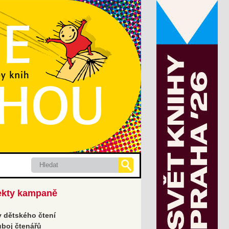
Hledat
ekty kampaně
 dětského čtení
boj čtenářů