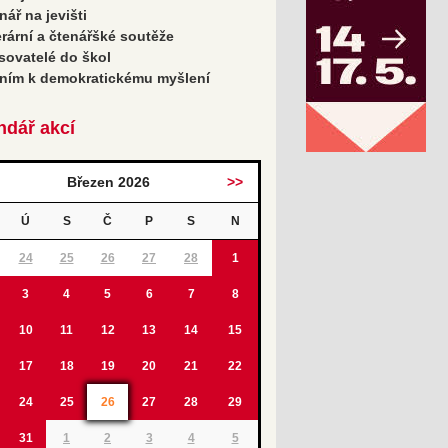
nář na jevišti
erární a čtenářšké soutěže
sovatelé do škol
ním k demokratickému myšlení
ndář akcí
Březen 2026
>>
Ú
S
Č
P
S
N
24
25
26
27
28
1
3
4
5
6
7
8
10
11
12
13
14
15
17
18
19
20
21
22
24
25
26
27
28
29
31
1
2
3
4
5