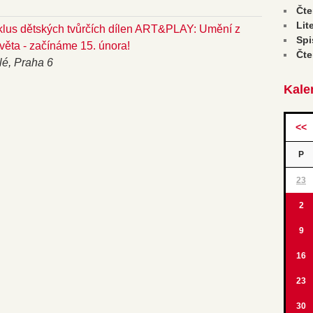
Čte
Lit
klus dětských tvůrčích dílen ART&PLAY: Umění z
Spi
věta - začínáme 15. února!
Čte
llé, Praha 6
Kale
<<
P
23
2
9
16
23
30