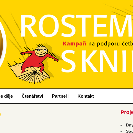
nih
ou.cz
e děje
Čtenářství
Partneři
Kontakt
Proj
Dny
Sou