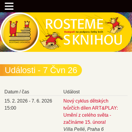
Přejít
Kampaň na podporu četby knih
k
hlavnímu
obsahu
webu
Rostemesknihou.cz
Události - 7 Čvn 26
Datum / čas
Událost
15. 2. 2026 - 7. 6. 2026
Nový cyklus dětských
15:00
tvůrčích dílen ART&PLAY:
Umění z celého světa -
začínáme 15. února!
Villa Pellé, Praha 6