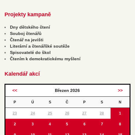
Projekty kampaně
Dny dětského čtení
Souboj čtenářů
Čtenář na jevišti
Literární a čtenářšké soutěže
Spisovatelé do škol
Čtením k demokratickému myšlení
Kalendář akcí
<<
Březen 2026
>>
P
Ú
S
Č
P
S
N
23
24
25
26
27
28
1
2
3
4
5
6
7
8
9
10
11
12
13
14
15