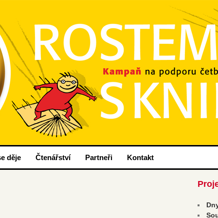
nih
ou.cz
e děje
Čtenářství
Partneři
Kontakt
Proj
Dny
Sou