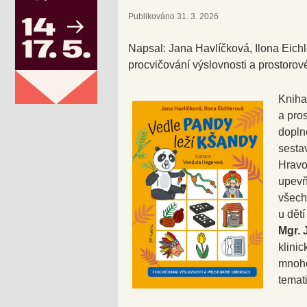
Publikováno
31. 3. 2026
Napsal: Jana Havlíčková, Ilona Eichl
procvičování výslovnosti a prostorové
Kniha
a pro
dopln
sesta
Hravo
upevň
všech
u dětí
Mgr. 
klini
mnoho
temat