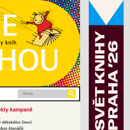
Hledat
ekty kampaně
 dětského čtení
boj čtenářů