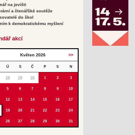
nář na jevišti
erární a čtenářšké soutěže
sovatelé do škol
ním k demokratickému myšlení
ndář akcí
Květen 2026
>>
Ú
S
Č
P
S
N
28
29
30
1
2
3
5
6
7
8
9
10
12
13
14
15
16
17
19
20
21
22
23
24
26
27
28
29
30
31