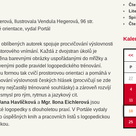
Čte
Lit
Spi
erová, Ilustrovala Vendula Hegerová, 96 str.
Čte
 orientace, vydal Portál
Kale
 oblíbených autorek spojuje procvičování výslovnosti
storového vnímání. Každá z dvojstran úkolů je
<<
ěna barevnými obrázky uspořádanými do mřížky a
venými podle pravidel logopedického trénování.
P
u formou tak cvičí prostorovou orientaci a pomáhá v
27
ování výslovnosti českých hlásek (procvičují se zde
ny nejčastěji trénované souhlásky) a zároveň rozvíjí
4
 smysl pro rým, rytmus a jazykový cit.
11
Jana Havlíčková
a
Mgr. Ilona Eichlerová
jsou
cké logopedky s dlouholetou praxí. V Portále vydaly
18
 úspěšných knih a pracovních listů s logopedickou
25
ikou.