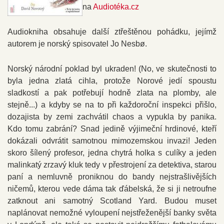
na
Audiotéka.cz
Audiokniha obsahuje další ztřeštěnou pohádku, jejímž
autorem je norský spisovatel Jo Nesbø.
Norský národní poklad byl ukraden! (No, ve skutečnosti to
byla jedna zlatá cihla, protože Norové jedí spoustu
sladkostí a pak potřebují hodně zlata na plomby, ale
stejně...) a kdyby se na to při každoroční inspekci přišlo,
dozajista by zemi zachvátil chaos a vypukla by panika.
Kdo tomu zabrání? Snad jedině výjimeční hrdinové, kteří
dokázali odvrátit samotnou mimozemskou invazi! Jeden
skoro šílený profesor, jedna chytrá holka s culíky a jeden
malinkatý zrzavý kluk tedy v přestrojení za detektiva, starou
paní a nemluvně proniknou do bandy nejstrašlivějších
ničemů, kterou vede dáma tak ďábelská, že si ji netroufne
zatknout ani samotný Scotland Yard. Budou muset
naplánovat nemožné vyloupení nejstřeženější banky světa