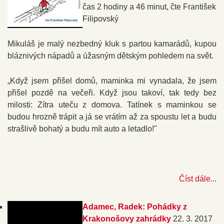
čas 2 hodiny a 46 minut, čte František
Filipovský
Mikuláš je malý nezbedný kluk s partou kamarádů, kupou
bláznivých nápadů a úžasným dětským pohledem na svět.
„Když jsem přišel domů, maminka mi vynadala, že jsem
přišel pozdě na večeři. Když jsou takoví, tak tedy bez
milosti: Zítra uteču z domova. Tatínek s maminkou se
budou hrozně trápit a já se vrátím až za spoustu let a budu
strašlivě bohatý a budu mít auto a letadlo!"
Číst dále...
Adamec, Radek: Pohádky z
Krakonošovy zahrádky
22. 3. 2017