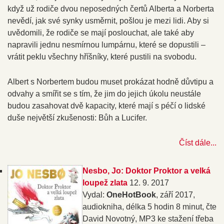
když už rodiče dvou neposedných čertů Alberta a Norberta
nevědí, jak své synky usměrnit, pošlou je mezi lidi. Aby si
uvědomili, že rodiče se mají poslouchat, ale také aby
napravili jednu nesmírnou lumpárnu, které se dopustili –
vrátit peklu všechny hříšníky, které pustili na svobodu.
Albert s Norbertem budou muset prokázat hodně důvtipu a
odvahy a smířit se s tím, že jim do jejich úkolu neustále
budou zasahovat dvě kapacity, které mají s péčí o lidské
duše největší zkušenosti: Bůh a Lucifer.
Číst dále...
Nesbo, Jo: Doktor Proktor a velká
loupež zlata
12. 9. 2017
Vydal:
OneHotBook
, září 2017,
audiokniha, délka 5 hodin 8 minut, čte
David Novotný, MP3 ke stažení třeba