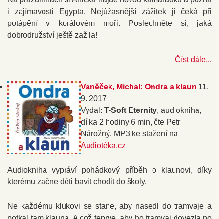
i zajímavosti Egypta. Nejúžasnější zážitek ji čeká při
potápění v korálovém moři. Poslechněte si, jaká
dobrodružství ještě zažila!
Číst dále...
Vaněček, Michal: Ondra a klaun
11.
9. 2017
Vydal:
T-Soft Eternity
, audiokniha,
dílka 2 hodiny 6 min, čte Petr
Nárožný, MP3 ke stažení na
Audiotéka.cz
Audiokniha vypráví pohádkový příběh o klaunovi, díky
kterému začne děti bavit chodit do školy.
Ne každému klukovi se stane, aby nasedl do tramvaje a
potkal tam klauna. A což teprve, aby ho tramvaj dovezla po