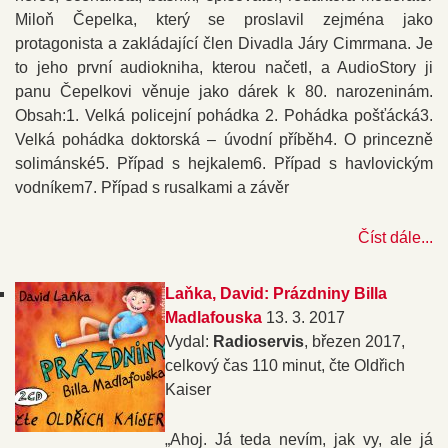
Miloň Čepelka, který se proslavil zejména jako
protagonista a zakládající člen Divadla Járy Cimrmana. Je
to jeho první audiokniha, kterou načetl, a AudioStory ji
panu Čepelkovi věnuje jako dárek k 80. narozeninám.
Obsah:1. Velká policejní pohádka 2. Pohádka pošťácká3.
Velká pohádka doktorská – úvodní příběh4. O princezně
solimánské5. Případ s hejkalem6. Případ s havlovickým
vodníkem7. Případ s rusalkami a závěr
Číst dále...
Laňka, David: Prázdniny Billa
Madlafouska
13. 3. 2017
Vydal:
Radioservis
, březen 2017,
celkový čas 110 minut, čte Oldřich
Kaiser
„Ahoj. Já teda nevím, jak vy, ale já