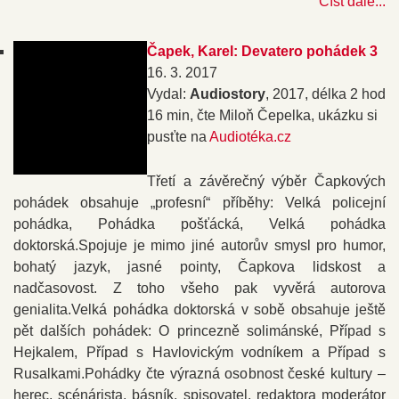
Číst dále...
Čapek, Karel: Devatero pohádek 3
16. 3. 2017
Vydal:
Audiostory
, 2017, délka 2 hod
16 min, čte Miloň Čepelka, ukázku si
pusťte na
Audiotéka.cz
Třetí a závěrečný výběr Čapkových
pohádek obsahuje „profesní“ příběhy: Velká policejní
pohádka, Pohádka pošťácká, Velká pohádka
doktorská.Spojuje je mimo jiné autorův smysl pro humor,
bohatý jazyk, jasné pointy, Čapkova lidskost a
nadčasovost. Z toho všeho pak vyvěrá autorova
genialita.Velká pohádka doktorská v sobě obsahuje ještě
pět dalších pohádek: O princezně solimánské, Případ s
Hejkalem, Případ s Havlovickým vodníkem a Případ s
Rusalkami.Pohádky čte výrazná osobnost české kultury –
herec, scénárista, básník, spisovatel, redaktora moderátor