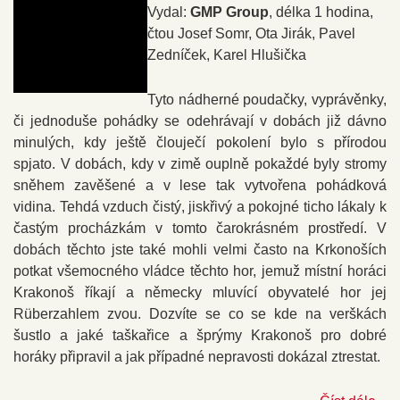
Vydal:
GMP Group
, délka 1 hodina,
čtou Josef Somr, Ota Jirák, Pavel
Zedníček, Karel Hlušička
Tyto nádherné poudačky, vyprávěnky,
či jednoduše pohádky se odehrávají v dobách již dávno
minulých, kdy ještě člouječí pokolení bylo s přírodou
spjato. V dobách, kdy v zimě ouplně pokaždé byly stromy
sněhem zavěšené a v lese tak vytvořena pohádková
vidina. Tehdá vzduch čistý, jiskřivý a pokojné ticho lákaly k
častým procházkám v tomto čarokrásném prostředí. V
dobách těchto jste také mohli velmi často na Krkonoších
potkat všemocného vládce těchto hor, jemuž místní horáci
Krakonoš říkají a německy mluvící obyvatelé hor jej
Rüberzahlem zvou. Dozvíte se co se kde na verškách
šustlo a jaké taškařice a šprýmy Krakonoš pro dobré
horáky připravil a jak případné nepravosti dokázal ztrestat.