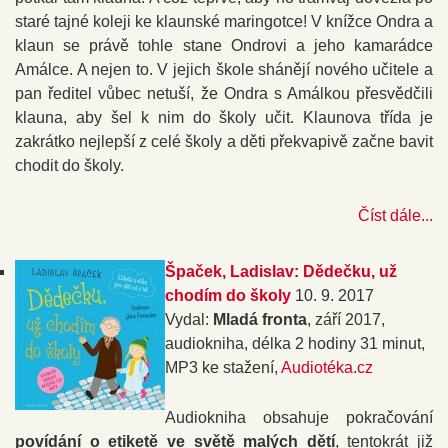
staré tajné koleji ke klaunské maringotce! V knížce Ondra a
klaun se právě tohle stane Ondrovi a jeho kamarádce
Amálce. A nejen to. V jejich škole shánějí nového učitele a
pan ředitel vůbec netuší, že Ondra s Amálkou přesvědčili
klauna, aby šel k nim do školy učit. Klaunova třída je
zakrátko nejlepší z celé školy a děti překvapivě začne bavit
chodit do školy.
Číst dále...
Špaček, Ladislav: Dědečku, už
chodím do školy
10. 9. 2017
Vydal:
Mladá fronta
, září 2017,
audiokniha, délka 2 hodiny 31 minut,
MP3 ke stažení,
Audiotéka.cz
Audiokniha obsahuje pokračování
povídání o etiketě ve světě malých dětí
, tentokrát již