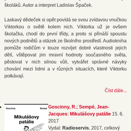
školáků. Autor a interpret Ladislav Špaček.
Laskavý dědeček si opět povídá se svou zvídavou vnučkou
Viktorkou o světě kolem nich. Viktorka už je ovšem
školačka, chodí do první třídy, a proto si přináší spoustu
nových podnětů a otázek ze školního prostředí. Audiokniha
pomůže rodičům v touze rozvíjet dobré vlastnosti jejich
dětí, vštěpovat jim mravní hodnoty současného světa,
pěstovat v nich silnou vůli, vytvářet správné návyky
chování mezi lidmi a v různých situacích, které Viktorku
potkávají.
Číst dále...
Goscinny, R.; Sempé, Jean-
Jacques: Mikulášovy patálie
15. 6.
2017
Vydal:
Radioservis
, 2017, celkový