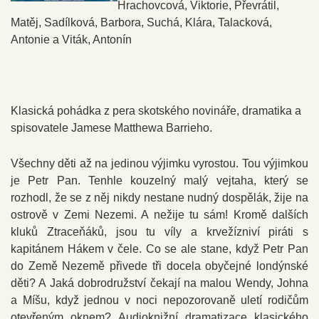
Hrachovcová, Viktorie, Převrátil,
Matěj, Sadílková, Barbora, Suchá, Klára, Talacková,
Antonie a Viták, Antonín
Klasická pohádka z pera skotského novináře, dramatika a
spisovatele Jamese Matthewa Barrieho.
Všechny děti až na jedinou výjimku vyrostou. Tou výjimkou
je Petr Pan. Tenhle kouzelný malý vejtaha, který se
rozhodl, že se z něj nikdy nestane nudný dospělák, žije na
ostrově v Zemi Nezemi. A nežije tu sám! Kromě dalších
kluků Ztraceňáků, jsou tu víly a krvežízniví piráti s
kapitánem Hákem v čele. Co se ale stane, když Petr Pan
do Země Nezemě přivede tři docela obyčejné londýnské
děti? A Jaká dobrodružství čekají na malou Wendy, Johna
a Míšu, když jednou v noci nepozorovaně uletí rodičům
otevřeným oknem? Audioknižní dramatizace klasického