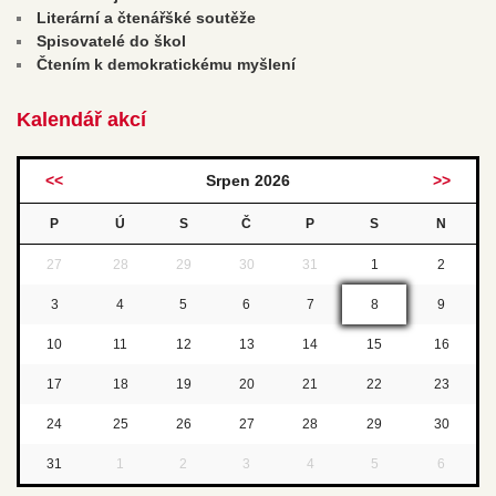
Literární a čtenářšké soutěže
Spisovatelé do škol
Čtením k demokratickému myšlení
Kalendář akcí
<<
Srpen 2026
>>
P
Ú
S
Č
P
S
N
27
28
29
30
31
1
2
3
4
5
6
7
8
9
10
11
12
13
14
15
16
17
18
19
20
21
22
23
24
25
26
27
28
29
30
31
1
2
3
4
5
6