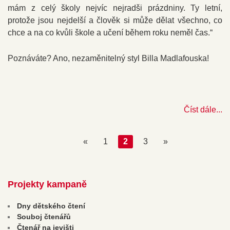
mám z celý školy nejvíc nejradši prázdniny. Ty letní,
protože jsou nejdelší a člověk si může dělat všechno, co
chce a na co kvůli škole a učení během roku neměl čas.“
Poznáváte? Ano, nezaměnitelný styl Billa Madlafouska!
Číst dále...
«
1
2
3
»
Projekty kampaně
Dny dětského čtení
Souboj čtenářů
Čtenář na jevišti