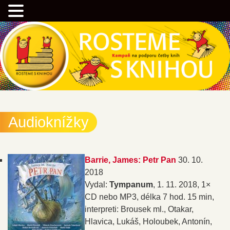
Přejít
Kampaň na podporu četby knih
k
hlavnímu
obsahu
webu
Rostemesknihou.cz
Audioknížky
Barrie, James: Petr Pan
30. 10.
2018
Vydal:
Tympanum
, 1. 11. 2018, 1×
CD nebo MP3, délka 7 hod. 15 min,
interpreti: Brousek ml., Otakar,
Hlavica, Lukáš, Holoubek, Antonín,