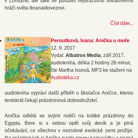
v Londýně, ale také se postavit nejdražšímu fotbalovému
hráči světa Ibranaldovezovi.
Číst dále...
Peroutková, Ivana: Anička u moře
12. 9. 2017
Vydal:
Albatros Media
, září 2017,
audiokniha, délka 2 hodiny 26 minut,
čte Martha Issová, MP3 ke stažení na
Audiotéka.cz
audiokniha vypráví další příběh o školačce Aničce, kterou
tentokrát čekají prázdninová dobrodružství.
Anička odlétá se svými rodiči na krátké prázdniny do
Egypta. Bere si s sebou opět svůj deník a je plná
očekávání, co všechno v neznámé exotické zemi prožije.
Na prázdninách si Anička najde novou kamarádku a pozná