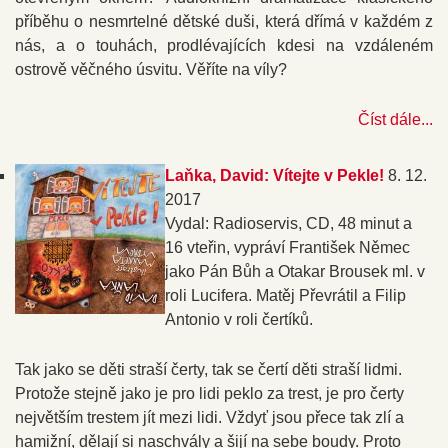
příběhu o nesmrtelné dětské duši, která dřímá v každém z
nás, a o touhách, prodlévajících kdesi na vzdáleném
ostrově věčného úsvitu. Věříte na víly?
Číst dále...
Laňka, David: Vítejte v Pekle!
8. 12.
2017
Vydal: Radioservis, CD, 48 minut a
16 vteřin, vypráví František Němec
jako Pán Bůh a Otakar Brousek ml. v
roli Lucifera. Matěj Převrátil a Filip
Antonio v roli čertíků.
Tak jako se děti straší čerty, tak se čertí děti straší lidmi.
Protože stejně jako je pro lidi peklo za trest, je pro čerty
největším trestem jít mezi lidi. Vždyť jsou přece tak zlí a
hamižní, dělají si naschvály a šijí na sebe boudy. Proto