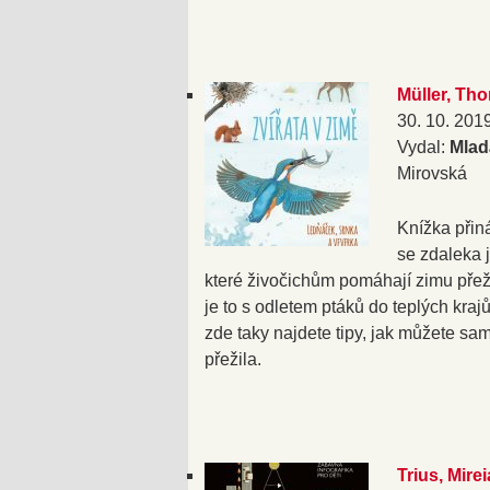
Müller, Tho
30. 10. 201
Vydal:
Mlad
Mirovská
Knížka přiná
se zdaleka 
které živočichům pomáhají zimu přeží
je to s odletem ptáků do teplých kra
zde taky najdete tipy, jak můžete s
přežila.
Trius, Mirei