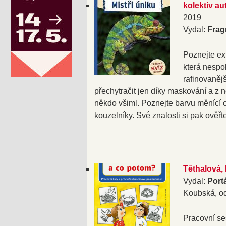
kolektiv au
2019
Vydal:
Frag
Poznejte exp
která nespol
rafinovaněj
přechytračit jen díky maskování a z n
někdo všiml. Poznejte barvu měnící 
kouzelníky. Své znalosti si pak ověř
Těthalová,
Vydal:
Port
Koubská, od
Pracovní seš