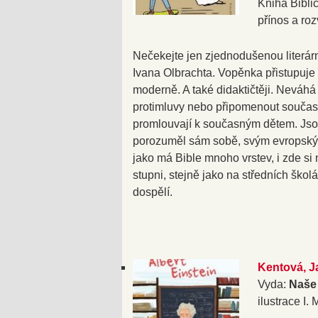
Kniha Biblic
přínos a ro
Nečekejte jen zjednodušenou literárn
Ivana Olbrachta. Vopěnka přistupuje
moderně. A také didaktičtěji. Neváhá
protimluvy nebo připomenout současn
promlouvají k současným dětem. Jso
porozuměl sám sobě, svým evropský
jako má Bible mnoho vrstev, i zde si
stupni, stejně jako na středních škol
dospělí.
Kentová, Ja
Vyda:
Naše 
ilustrace I.