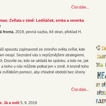
Číst dále...
mas: Zvířata v zimě: Ledňáček, srnka a veverka
9
á fronta
, 2019, pevná vazba, 64 stran, překlad H.
ší spoustu zajímavostí ze zimního světa zvířat, kde
jen nespí. Seznámí vás s nejrůznějšími strategiemi,
t. Dozvíte se, kdo se ukládá ke spánku, a kdo ne, jak
jů a koho u nás můžete potkat jen v zimě. A kromě toho
ami zvířátkům pomoci, aby chladné období bez úhony
Číst dále...
a: Já a svět
5. 9. 2019