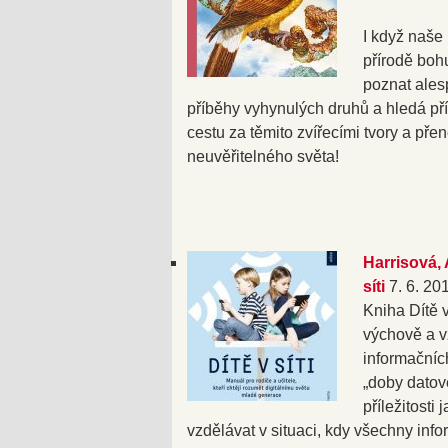
I když naše
přírodě boh
poznat ales
příběhy vyhynulých druhů a hledá pří
cestu za těmito zvířecími tvory a pře
neuvěřitelného světa!
Harrisová, 
síti
7. 6. 20
Kniha Dítě v
výchově a 
informačníc
„doby datov
příležitosti
vzdělávat v situaci, kdy všechny infor