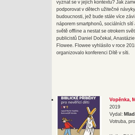
vyznat se v jejich kontextu? Jak zame
podporovat v dětech užitečné návyky
budoucnosti, jež bude stále více záv
náporem smartphonů, sociálních sítí 
světě offline a nestat se otrokem svě
publicistů Daniel Dočekal, Anastázi
Flowee. Flowee vyhlásilo v roce 2018 
organizovalo konferenci Dítě v síti.
Vopěnka, Ma
2019
Vydal:
Mlad
Votruba, pr