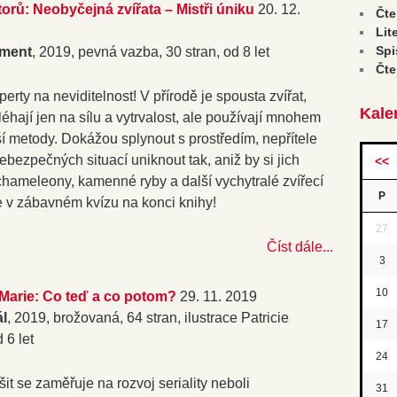
torů: Neobyčejná zvířata – Mistři úniku
20. 12.
Čte
Lit
Spi
ment
, 2019, pevná vazba, 30 stran, od 8 let
Čte
erty na neviditelnost! V přírodě je spousta zvířat,
Kale
éhají jen na sílu a vytrvalost, ale používají mnohem
ší metody. Dokážou splynout s prostředím, nepřítele
ebezpečných situací uniknout tak, aniž by si jich
<<
chameleony, kamenné ryby a další vychytralé zvířecí
P
te v zábavném kvízu na konci knihy!
27
Číst dále...
3
10
 Marie: Co teď a co potom?
29. 11. 2019
ál
, 2019, brožovaná, 64 stran, ilustrace Patricie
17
 6 let
24
it se zaměřuje na rozvoj seriality neboli
31