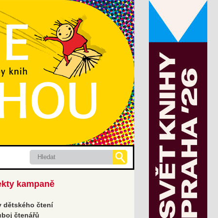
Hledat
ekty kampaně
 dětského čtení
boj čtenářů