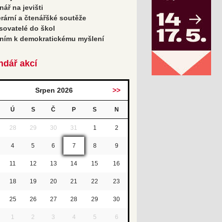
nář na jevišti
erární a čtenářšké soutěže
sovatelé do škol
ním k demokratickému myšlení
ndář akcí
Srpen 2026
>>
Ú
S
Č
P
S
N
28
29
30
31
1
2
4
5
6
7
8
9
11
12
13
14
15
16
18
19
20
21
22
23
25
26
27
28
29
30
1
2
3
4
5
6