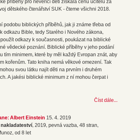
ké příběhy pro nevěřící děti získala cenu učitelů za
zvoj dětského čtenářství SUK - čteme všichni 2018.
í podobu biblických příběhů, jak ji známe třeba od
 k odkazu Bible, tedy Starého i Nového zákona,
 použít odkazy k současnosti, poukázat na biblické
é vědecké poznání. Biblické příběhy v jeho podání
u tím minimem, které by měl každý Evropan znát, aby
m kořenům. Tato kniha nemá věkové omezení. Tak
 mohou svou látku najít děti na prvním i druhém
ách. A jakési biblické minimum z ní mohou čerpat i
Číst dále...
ne: Albert Einstein
15. 4. 2019
nakladateství
, 2019, pevná vazba, 48 stran,
 Munoz, od 8 let