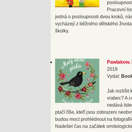
posloupnost
Pracovní lis
jedná o posloupnosti dvou kroků, násle
vycházejí z běžného dětského života a
školky.
Pawlakow, 
2019
Vydal:
Boo
Jak rozliši
vrabec? A co
nedává lide
ptačí říše, kteří jsou zobrazeni neob
budou moct prohlédnout na fotografií
Nadešel čas na začátek ornitologick