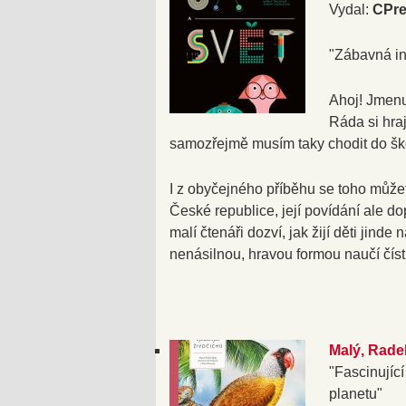
Vydal:
CPre
"Zábavná inf
Ahoj! Jmenu
Ráda si hraj
samozřejmě musím taky chodit do škol
I z obyčejného příběhu se toho může
České republice, její povídání ale do
malí čtenáři dozví, jak žijí děti jind
nenásilnou, hravou formou naučí číst
Malý, Rade
"Fascinující
planetu"