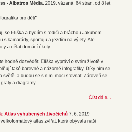
ss -
Albatros Média
, 2019, vázaná, 64 stran, od 8 let
ografika pro děti"
ji se Eliška a bydlím s rodiči a bráchou Jakubem.
u s kamarády, sportuju a jezdím na výlety. Ale
y a dělat domácí úkoly...
te hodně dozvědět. Eliška vypráví o svém životě v
plňují také barevné a názorné infografiky. Díky nim se
e na světě, a budou se s nimi moci srovnat. Zároveň se
 grafy a diagramy.
Číst dále...
k: Atlas vyhubených živočichů
7. 6. 2019
 velkoformátový atlas zvířat, která obývala naši