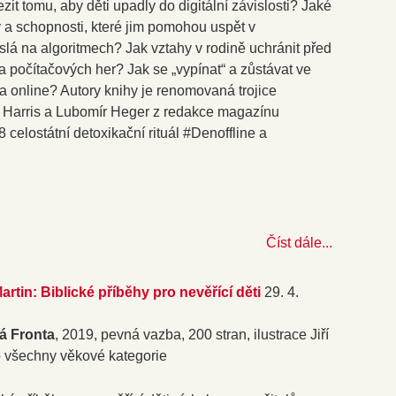
zit tomu, aby děti upadly do digitální závislosti? Jaké
 a schopnosti, které jim pomohou uspět v
islá na algoritmech? Jak vztahy v rodině uchránit před
a počítačových her? Jak se „vypínat“ a zůstávat ve
ta online? Autory knihy je renomovaná trojice
e Harris a Lubomír Heger z redakce magazínu
celostátní detoxikační rituál #Denoffline a
Číst dále...
rtin: Biblické příběhy pro nevěřící děti
29. 4.
á Fronta
, 2019, pevná vazba, 200 stran, ilustrace Jiří
o všechny věkové kategorie