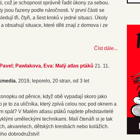
i, což je schopnost správně řadit úkony za sebou.
ty jsou řazeny podle náročnosti. V první části se
dují tři, čtyři, a šest kroků v jedné situaci. Úkoly
 obsahují situace, které děti znají z domova i ze
Číst dále...
Pavel; Pawlakova, Eva: Malý atlas ptáků
21. 11.
kmedia
, 2019, leporelo, 20 stran, od 3 let
t konopku od pěnice, když obě vypadají skoro jako
 je to za uličníka, který zpívá celou noc pod oknem a
m spát? V Malém atlasu ptáků najdete představitelé
vyklými uměleckými technikami. Malí čtenáři si je tak
ch, akvarelech, dětských kresbách nebo kolážích.
ého dobrodružství!