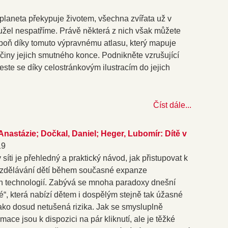
 planeta překypuje životem, všechna zvířata už v
užel nespatříme. Právě některá z nich však můžete
poň díky tomuto výpravnému atlasu, který mapuje
činy jejich smutného konce. Podnikněte vzrušující
neste se díky celostránkovým ilustracím do jejich
Číst dále...
Anastázie; Dočkal, Daniel; Heger, Lubomír: Dítě v
19
 síti je přehledný a praktický návod, jak přistupovat k
vzdělávání dětí během současné expanze
h technologií. Zabývá se mnoha paradoxy dnešní
é“, která nabízí dětem i dospělým stejně tak úžasné
 jako dosud netušená rizika. Jak se smysluplně
mace jsou k dispozici na pár kliknutí, ale je těžké