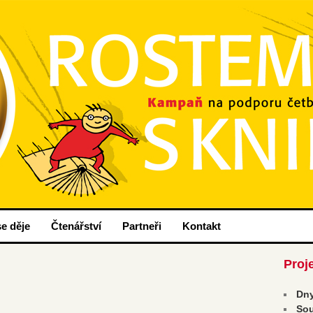
nih
ou.cz
e děje
Čtenářství
Partneři
Kontakt
Proj
Dny
Sou