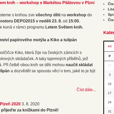
em knih – workshop s Markétou Pilátovou v Plzni
Čte
Lit
Spi
teme s knihou zve
všechny děti
na
workshop
do
Čte
rostoru DEPO2015 v neděli
23. 8.
od
15:00.
e koná v rámci programu
Letem Světem knih.
Kale
mství papírového motýla a Kiko a tulipán
<<
olčičce Kiko, která žije na českých zámcích s
P
pírových skládaček. A taky tajemných příběhů, jež
á. Při četbě obou knih se děti mohou
naučit skládat
27
ulipán
a dozvědět se spoustu věcí o tom, jaké to je být
3
10
Číst dále...
17
24
 Plzeň 2020
3. 8. 2020
 - přijeďte za knížkami do Plzně!
31