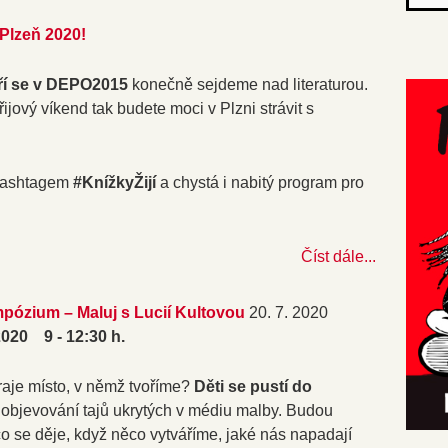
 Plzeň 2020!
áří se v DEPO2015
konečně sejdeme nad literaturou.
ijový víkend tak budete moci v Plzni strávit s
 hashtagem
#KnížkyŽijí
a chystá i nabitý program pro
Číst dále...
pózium – Maluj s Lucií Kultovou
20. 7. 2020
. 2020 9 - 12:30 h.
hraje místo, v němž tvoříme?
Děti se pustí do
 objevování tajů ukrytých v médiu malby. Budou
co se děje, když něco vytváříme, jaké nás napadají