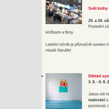
Svět knihy
25. a 26. z
Poslední zář
knížkami a filmy.
Letošní ročník je příznačně uveden
mladé čtenáře!
Dětské sym
3. 8. - 6. 8
Jakou roli 
malování
a
pozorovat, 