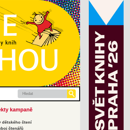
Hledat
ekty kampaně
 dětského čtení
boj čtenářů