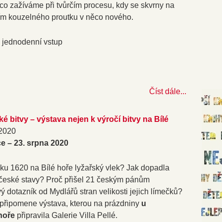
co zažíváme při tvůrčím procesu, kdy se skvrny na
ím kouzelného proutku v něco nového.
 - jednodenní vstup
Číst dále...
é bitvy – výstava nejen k výročí bitvy na Bílé
 2020
e – 23. srpna 2020
ku 1620 na Bílé hoře lyžařský vlek? Jak dopadla
o české stavy? Proč přišel 21 českým pánům
 dotazník od Mydlářů stran velikosti jejich límečků?
 připomene výstava, kterou na prázdniny
u
 hoře
připravila Galerie Villa Pellé.