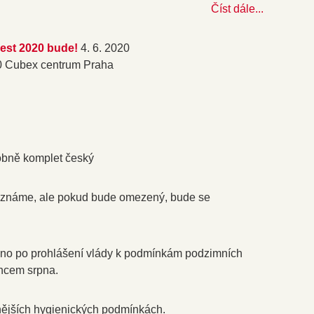
Číst dále...
st 2020 bude!
4. 6. 2020
0 Cubex centrum Praha
bně komplet český
eznáme, ale pokud bude omezený, bude se
eno po prohlášení vlády k podmínkám podzimních
ncem srpna.
ějších hygienických podmínkách.