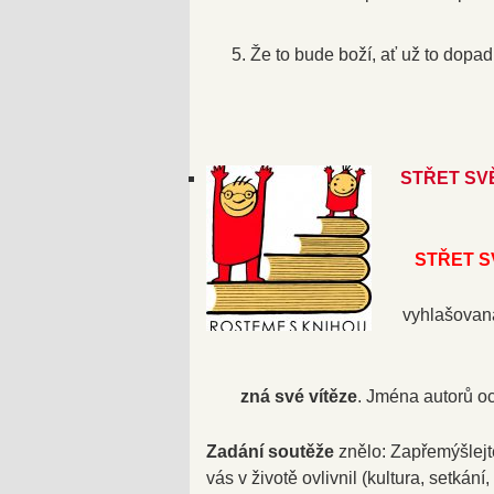
Že to bude boží, ať už to dopad
STŘET SVĚT
STŘET S
vyhlašovan
zná své vítěze
. Jména autorů o
Zadání soutěže
znělo: Zapřemýšlejte
vás v životě ovlivnil (kultura, setkání