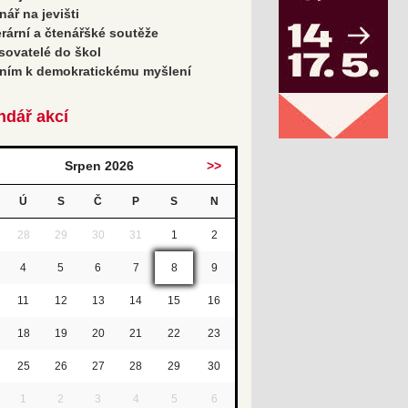
nář na jevišti
erární a čtenářšké soutěže
sovatelé do škol
ním k demokratickému myšlení
ndář akcí
Srpen 2026
>>
Ú
S
Č
P
S
N
28
29
30
31
1
2
4
5
6
7
8
9
11
12
13
14
15
16
18
19
20
21
22
23
25
26
27
28
29
30
1
2
3
4
5
6