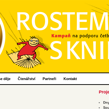
nih
ou.cz
e děje
Čtenářství
Partneři
Kontakt
Proj
Dny
Sou