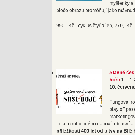
myšlenky a 
ploše obrazu proměňují jako mávnut
990,- Kč - cyklus čtyř dílen, 270,- Kč
Slavné česk
hoře
11. 7.
10. červenc
Fungoval ro
play off pr
marketingový
To a mnoho jiného napoví, objasní a
příležitosti 400 let od bitvy na Bílé