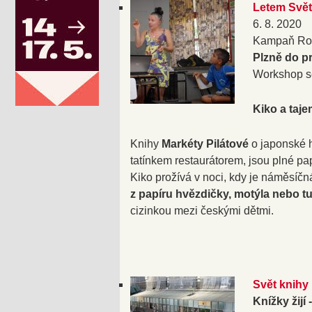
Letem Svět
6. 8. 2020
Kampaň Ros
Plzně do p
Workshop s
Kiko a taje
Knihy
Markéty Pilátové
o japonské h
tatínkem restaurátorem, jsou plné pa
Kiko prožívá v noci, kdy je náměsíčn
z papíru hvězdičky, motýla nebo t
cizinkou mezi českými dětmi.
Svět knihy
Knížky žijí