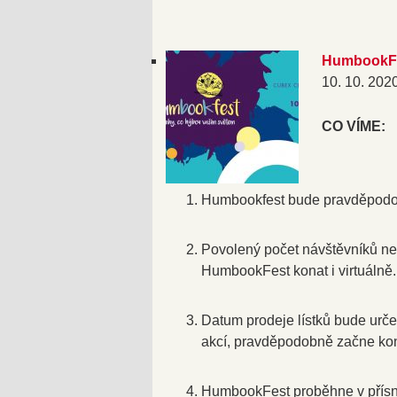
HumbookFe
10. 10. 202
CO VÍME:
Humbookfest bude pravděpodo
Povolený počet návštěvníků n
HumbookFest konat i virtuálně.
Datum prodeje lístků bude urč
akcí, pravděpodobně začne ko
HumbookFest proběhne v přísn