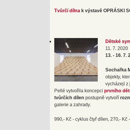
Tvůrčí dílna
k výstavě OPRÁSKI SČ
Dětské sym
11. 7. 2020
13. - 16. 7.
Sochařka M
objekty, kt
vycházejí z 
Pellé vytvořila koncepci
prvního dě
tvůrčích dílen
postupně vytvoří
rozm
galerie a zahrady.
990,- Kč - cyklus čtyř dílen, 270,- Kč