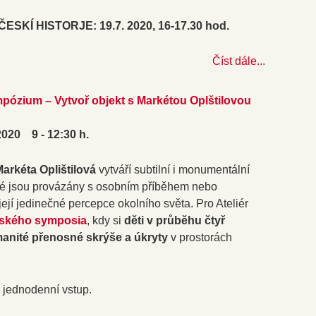
ESKÍ HISTORJE: 19.7. 2020, 16-17.30 hod.
Číst dále...
pózium – Vytvoř objekt s Markétou Oplštilovou
 2020 9 - 12:30 h.
arkéta Oplištilová
vytváří subtilní i monumentální
eré jsou provázány s osobním příběhem nebo
její jedinečné percepce okolního světa. Pro Ateliér
tského symposia
, kdy si
děti v průběhu čtyř
anité přenosné skrýše a úkryty
v prostorách
 - jednodenní vstup.