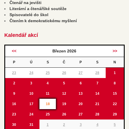
Čtenář na jevišti
Literární a čtenářšké soutěže
Spisovatelé do škol
Čtením k demokratickému myšlení
Kalendář akcí
<<
Březen 2026
>>
P
Ú
S
Č
P
S
N
23
24
25
26
27
28
1
2
3
4
5
6
7
8
9
10
11
12
13
14
15
16
17
18
19
20
21
22
23
24
25
26
27
28
29
30
31
1
2
3
4
5