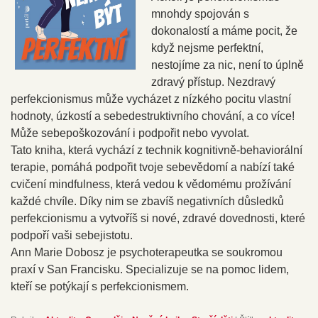
mnohdy spojován s
dokonalostí a máme pocit, že
když nejsme perfektní,
nestojíme za nic, není to úplně
zdravý přístup. Nezdravý
perfekcionismus může vycházet z nízkého pocitu vlastní
hodnoty, úzkostí a sebedestruktivního chování, a co více!
Může sebepoškozování i podpořit nebo vyvolat.
Tato kniha, která vychází z technik kognitivně-behaviorální
terapie, pomáhá podpořit tvoje sebevědomí a nabízí také
cvičení mindfulness, která vedou k vědomému prožívání
každé chvíle. Díky nim se zbavíš negativních důsledků
perfekcionismu a vytvoříš si nové, zdravé dovednosti, které
podpoří vaši sebejistotu.
Ann Marie Dobosz je psychoterapeutka se soukromou
praxí v San Francisku. Specializuje se na pomoc lidem,
kteří se potýkají s perfekcionismem.