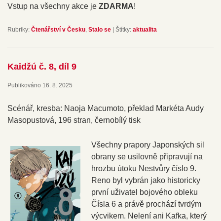
Vstup na všechny akce je
ZDARMA
!
Rubriky:
Čtenářství v Česku
,
Stalo se
|
Štítky:
aktualita
Kaidžú č. 8, díl 9
Publikováno
16. 8. 2025
Scénář, kresba: Naoja Macumoto, překlad Markéta Audy
Masopustová, 196 stran, černobílý tisk
Všechny prapory Japonských sil
obrany se usilovně připravují na
hrozbu útoku Nestvůry číslo 9.
Reno byl vybrán jako historicky
první uživatel bojového obleku
Čísla 6 a právě prochází tvrdým
výcvikem. Nelení ani Kafka, který