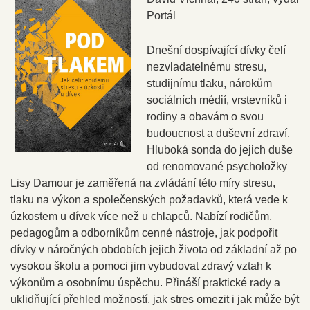
Portál
Dnešní dospívající dívky čelí
nezvladatelnému stresu,
studijnímu tlaku, nárokům
sociálních médií, vrstevníků i
rodiny a obavám o svou
budoucnost a duševní zdraví.
Hluboká sonda do jejich duše
od renomované psycholožky
Lisy Damour je zaměřená na zvládání této míry stresu,
tlaku na výkon a společenských požadavků, která vede k
úzkostem u dívek více než u chlapců. Nabízí rodičům,
pedagogům a odborníkům cenné nástroje, jak podpořit
dívky v náročných obdobích jejich života od základní až po
vysokou školu a pomoci jim vybudovat zdravý vztah k
výkonům a osobnímu úspěchu. Přináší praktické rady a
uklidňující přehled možností, jak stres omezit i jak může být