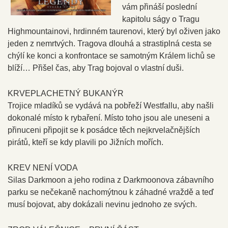
vám přináší poslední
kapitolu ságy o Tragu
Highmountainovi, hrdinném taurenovi, který byl oživen jako
jeden z nemrtvých. Tragova dlouhá a strastiplná cesta se
chýlí ke konci a konfrontace se samotným Králem lichů se
blíží… Přišel čas, aby Trag bojoval o vlastní duši.
KRVEPLACHETNÝ BUKANÝR
Trojice mladíků se vydává na pobřeží Westfallu, aby našli
dokonalé místo k rybaření. Místo toho jsou ale uneseni a
přinuceni připojit se k posádce těch nejkrvelačnějších
pirátů, kteří se kdy plavili po Jižních mořích.
KREV NENÍ VODA
Silas Darkmoon a jeho rodina z Darkmoonova zábavního
parku se nečekaně nachomýtnou k záhadné vraždě a teď
musí bojovat, aby dokázali nevinu jednoho ze svých.