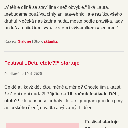
„V téhle dílně se staví jinak než obvykle,“ říká Laura,
„nebudeme používat cihly ani stavebnici, ale razítka všeho
druhu! Nečeká nás žádná nuda, město podle pravítka, tady
budeš architektem, vynálezcem i výtvarníkem v jednom!“
Rubriky:
Stalo se
|
Štítky:
aktualita
Festival „Děti, čtete?!“ startuje
Publikováno
10. 9. 2025
Co dělat, když děti čtou méně a méně? Chcete jim ukázat,
že čtení není nuda?! Přijďte na
16. ročník festivalu Děti,
čtete?!
, který přinese bohatý literární program pro děti plný
autorského čtení, divadla a výtvarných dílen!
Festival
startuje