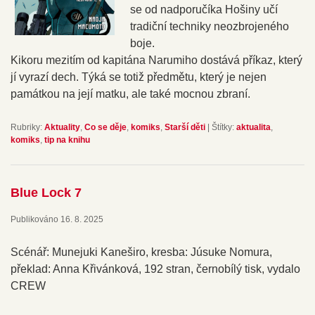
se od nadporučíka Hošiny učí
tradiční techniky neozbrojeného
boje.
Kikoru mezitím od kapitána Narumiho dostává příkaz, který
jí vyrazí dech. Týká se totiž předmětu, který je nejen
památkou na její matku, ale také mocnou zbraní.
Rubriky:
Aktuality
,
Co se děje
,
komiks
,
Starší děti
|
Štítky:
aktualita
,
komiks
,
tip na knihu
Blue Lock 7
Publikováno
16. 8. 2025
Scénář: Munejuki Kaneširo, kresba: Júsuke Nomura,
překlad: Anna Křivánková, 192 stran, černobílý tisk, vydalo
CREW