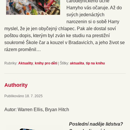
čarodějnického učně
Harryho vás očaruje. Až do
svých jedenáctých
narozenin si o sobě Harry
myslel, že je jen obyčejný chlapec. Pak ale dostal soví
poštou dopis, kterým byl zván ke studiu na prestižní
soukromé Škole čar a kouzel v Bradavicích, a jeho život se
rázem proměnil…
Rubriky:
Aktuality
,
knihy pro děti
|
Štítky:
aktualita
,
tip na knihu
Authority
Publikováno
18. 7. 2025
Autor: Warren Ellis, Bryan Hitch
Poslední naděje lidstva?