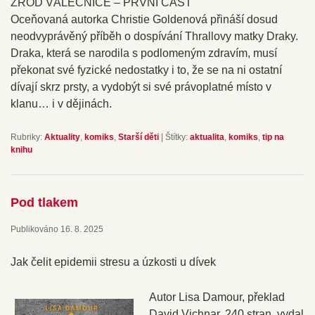
ZROD VÁLEČNICE – PRVNÍ ČÁST
Oceňovaná autorka Christie Goldenová přináší dosud
neodvyprávěný příběh o dospívání Thrallovy matky Draky.
Draka, která se narodila s podlomeným zdravím, musí
překonat své fyzické nedostatky i to, že se na ni ostatní
dívají skrz prsty, a vydobýt si své právoplatné místo v
klanu… i v dějinách.
Rubriky:
Aktuality
,
komiks
,
Starší děti
|
Štítky:
aktualita
,
komiks
,
tip na
knihu
Pod tlakem
Publikováno
16. 8. 2025
Jak čelit epidemii stresu a úzkosti u dívek
Autor Lisa Damour, překlad
David Vichnar, 240 stran, vydal