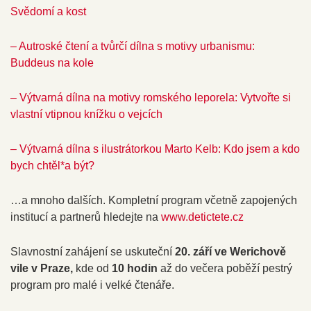
Svědomí a kost
– Autroské čtení a tvůrčí dílna s motivy urbanismu:
Buddeus na kole
– Výtvarná dílna na motivy romského leporela: Vytvořte si
vlastní vtipnou knížku o vejcích
– Výtvarná dílna s ilustrátorkou Marto Kelb: Kdo jsem a kdo
bych chtěl*a být?
…a mnoho dalších. Kompletní program včetně zapojených
institucí a partnerů hledejte na
www.detictete.cz
Slavnostní zahájení se uskuteční
20. září ve Werichově
vile v Praze,
kde od
10 hodin
až do večera poběží pestrý
program pro malé i velké čtenáře.