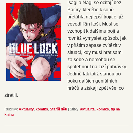
Isagi a Nagi se ocitají bez
Bačiry, kterého k sobě
přetáhla nejlepší trojice, jíž
vévodí Rin Itoši. Musí se
vzchopit k dalšímu boji a
rovněž vymyslet způsob, jak
v příštím zápase zvítězit v
situaci, kdy musí hrát sami
za sebe a nemohou se
spolehnout na cizí přihrávky.
Jedině tak totiž stanou po
boku dalších geniálních
hráčů a získají zpět vše, co
ztratili.
Rubriky:
Aktuality
,
komiks
,
Starší děti
|
Štítky:
aktualita
,
komiks
,
tip na
knihu