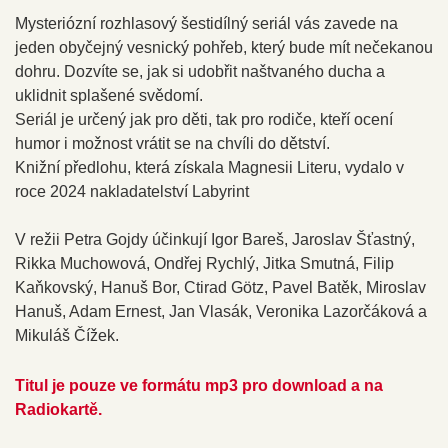
Mysteriózní rozhlasový šestidílný seriál vás zavede na
jeden obyčejný vesnický pohřeb, který bude mít nečekanou
dohru. Dozvíte se, jak si udobřit naštvaného ducha a
uklidnit splašené svědomí.
Seriál je určený jak pro děti, tak pro rodiče, kteří ocení
humor i možnost vrátit se na chvíli do dětství.
Knižní předlohu, která získala Magnesii Literu, vydalo v
roce 2024 nakladatelství Labyrint
V režii Petra Gojdy účinkují Igor Bareš, Jaroslav Šťastný,
Rikka Muchowová, Ondřej Rychlý, Jitka Smutná, Filip
Kaňkovský, Hanuš Bor, Ctirad Götz, Pavel Batěk, Miroslav
Hanuš, Adam Ernest, Jan Vlasák, Veronika Lazorčáková a
Mikuláš Čížek.
Titul je pouze ve formátu mp3 pro download a na
Radiokartě.