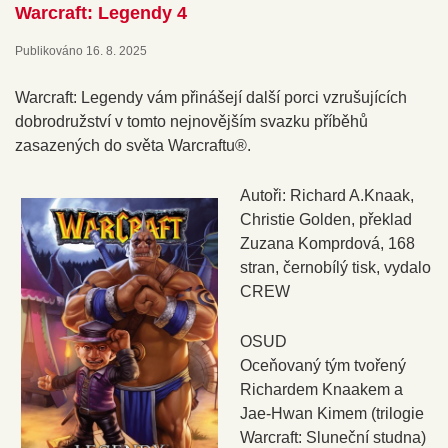
Warcraft: Legendy 4
Publikováno
16. 8. 2025
Warcraft: Legendy vám přinášejí další porci vzrušujících
dobrodružství v tomto nejnovějším svazku příběhů
zasazených do světa Warcraftu®.
Autoři: Richard A.Knaak,
Christie Golden, překlad
Zuzana Komprdová, 168
stran, černobílý tisk, vydalo
CREW
OSUD
Oceňovaný tým tvořený
Richardem Knaakem a
Jae-Hwan Kimem (trilogie
Warcraft: Sluneční studna)