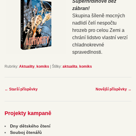
Superhrdinové bez
zábran!
Skupina šíleně mocných
nadlidí čelí nespočtu
hrozeb pro celou Zemi a
chrání lidstvo vlastní verzí
chladnokrevné
spravedlnosti.
Rubriky:
Aktuality
,
komiks
|
Štítky:
aktualita
,
komiks
Navigace
←
Starší příspěvky
Novější příspěvky
→
pro
příspěvky
Projekty kampaně
Dny dětského čtení
Souboj čtenářů