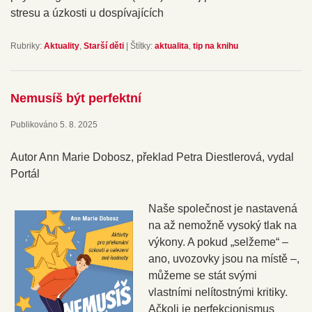
stresu a úzkosti u dospívajících
Rubriky:
Aktuality
,
Starší děti
|
Štítky:
aktualita
,
tip na knihu
Nemusíš být perfektní
Publikováno
5. 8. 2025
Autor Ann Marie Dobosz, překlad Petra Diestlerová, vydal
Portál
Naše společnost je nastavená
na až nemožně vysoký tlak na
výkony. A pokud „selžeme“ –
ano, uvozovky jsou na místě –,
můžeme se stát svými
vlastními nelítostnými kritiky.
Ačkoli je perfekcionismus