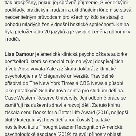
tlak prospěšný, pokud jej správně přijmeme. S vědeckými
podklady, praktickými radami a uklidňujícím tónem se stává
neocenitelným průvodcem pro všechny, kdo se starají o
pohodu mladých žen v dnešní hektické společnosti. Kniha
byla přeložena do 20 jazyků a je vysoce ceněna odborníky
i rodiči.
Lisa Damour
je americká klinická psycholožka a autorka
bestsellerů, která se specializuje na vývoj dospívajících
dívek. Absolvovala Yale a získala doktorát z klinické
psychologie na Michiganské univerzitě. Pravidelně
přispívá do The New York Times a CBS News a působí
jako poradkyně Schubertova centra pro studium dětí na
Case Western Reserve University. Její odborné práce se
zaměřují na duševní zdraví a rozvoj dětí. Za tuto knihu
získala cenu Books for a Better Life Award (2016, nejlepší
titul v kategorii výchovy dětí a rodičovství); je také
nositelkou titulu Thought Leader Recognition Americké
psychologické asociace (2019) za svůj přínos v oblasti