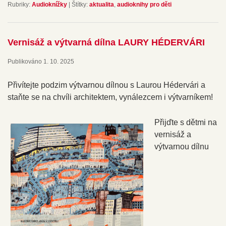
Rubriky:
Audioknížky
|
Štítky:
aktualita
,
audioknihy pro děti
Vernisáž a výtvarná dílna LAURY HÉDERVÁRI
Publikováno
1. 10. 2025
Přivítejte podzim výtvarnou dílnou s Laurou Hédervári a
staňte se na chvíli architektem, vynálezcem i výtvarníkem!
Přijďte s dětmi na
vernisáž a
výtvarnou dílnu