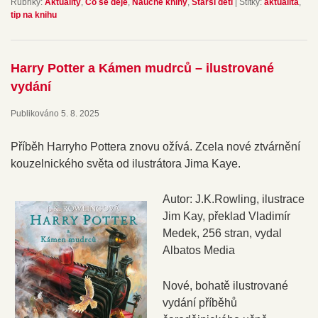
Rubriky:
Aktuality
,
Co se děje
,
Naučné knihy
,
Starší děti
|
Štítky:
aktualita
,
tip na knihu
Harry Potter a Kámen mudrců – ilustrované
vydání
Publikováno
5. 8. 2025
Příběh Harryho Pottera znovu ožívá. Zcela nové ztvárnění
kouzelnického světa od ilustrátora Jima Kaye.
Autor: J.K.Rowling, ilustrace
Jim Kay, překlad Vladimír
Medek, 256 stran, vydal
Albatos Media
Nové, bohatě ilustrované
vydání příběhů