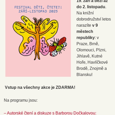
19. září a běží až
do 2. listopadu
.
Na knižní
dobrodružství letos
narazíte
v 9
městech
republiky
: v
Praze, Brně,
Olomouci, Plzni,
Jihlavě, Kutné
Hoře, Havlíčkové
Brodě, Znojmě a
Blansku!
Vstup na všechny akce je ZDARMA!
Na programu jsou:
– Autorské čtení a diskuze s Barborou Dočkalovou: