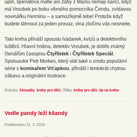
upíři, špenátová mafie ani žáby z Marsu nemají šanci, když
má Vroubek po boku věrného pomocníka Čendu, zvídavou
novinářku Hermínu – a samozřejmě tebe! Protože když
budete táhnout za jeden provaz, vlna zločinu vás nesmete.
Tato kniha přináší spoustu hádanek, kvízů a detektivního
luštění. Hlavní hrdina, detektiv Vroubek, je dobře známý
čtenářům časopisu
Čtyřlístek
i
Čtyřlístek Speciál
.
Spoluautor Petr Morkes, který stál také u zrodu populární
série s
komisařem Vrťapkou
, přináší i tentokrát chytrou
zábavu a originální ilustrace.
Rubriky:
Aktuality
,
knihy pro děti
|
Štítky:
knihy pro děti
,
tip na knihu
Vedle pandy leží kšandy
Publikováno
31. 3. 2026