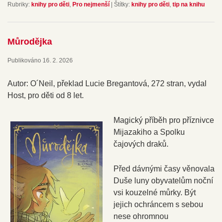
Rubriky:
knihy pro děti
,
Pro nejmenší
|
Štítky:
knihy pro děti
,
tip na knihu
Můrodějka
Publikováno
16. 2. 2026
Autor: O´Neil, překlad Lucie Bregantová, 272 stran, vydal
Host, pro děti od 8 let.
Magický příběh pro příznivce
Mijazakiho a Spolku
čajových draků.
Před dávnými časy věnovala
Duše luny obyvatelům noční
vsi kouzelné můrky. Být
jejich ochráncem s sebou
nese ohromnou