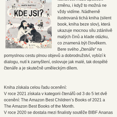
změnu, i když to možná ne
vždy vidíme. Nádherně
ilustrovaná tichá kniha (silent
book, kniha beze slov), která
ukazuje mocnou sílu zdánlivě
malých činů a klade otázku,
co znamená být člověkem.
Bere svého „čtenáře“ na
pomyslnou cestu plnou objevů a dobrodružství, vybízí k
dialogu, nutí k zamyšlení, oslovuje jak malé, tak dospělé
čtenáře a je skutečně uměleckým dílem.
Kniha získala celou řadu ocenění:
V roce 2021 získala v kategorii čtenářů od 3 do 5 let dvě
ocenění: The Amazon Best Children’s Books of 2021 a
The Amazon Best Books of the Month.
V roce 2020 se dostala mezi finalisty soutěže BIBF Ananas