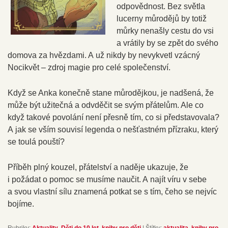
odpovědnost. Bez světla
lucerny můrodějů by totiž
můrky nenašly cestu do vsi
a vrátily by se zpět do svého
domova za hvězdami. A už nikdy by nevykvetl vzácný
Nocikvět – zdroj magie pro celé společenství.
Když se Anka konečně stane můrodějkou, je nadšená, že
může být užitečná a odvděčit se svým přátelům. Ale co
když takové povolání není přesně tím, co si představovala?
A jak se vším souvisí legenda o nešťastném přízraku, který
se toulá pouští?
Příběh plný kouzel, přátelství a naděje ukazuje, že
i požádat o pomoc se musíme naučit. A najít víru v sebe
a svou vlastní sílu znamená potkat se s tím, čeho se nejvíc
bojíme.
Rubriky:
Aktuality
,
Děti do 10 let
,
knihy pro děti
|
Štítky:
aktualita
,
knihy pro