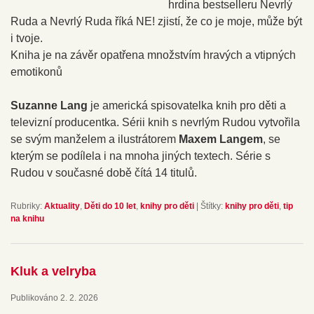
hrdina bestselleru Nevrlý
Ruda a Nevrlý Ruda říká NE! zjistí, že co je moje, může být
i tvoje.
Kniha je na závěr opatřena množstvím hravých a vtipných
emotikonů
Suzanne Lang
je americká spisovatelka knih pro děti a
televizní producentka. Sérii knih s nevrlým Rudou vytvořila
se svým manželem a ilustrátorem
Maxem Langem
, se
kterým se podílela i na mnoha jiných textech. Série s
Rudou v současné době čítá 14 titulů.
Rubriky:
Aktuality
,
Děti do 10 let
,
knihy pro děti
|
Štítky:
knihy pro děti
,
tip
na knihu
Kluk a velryba
Publikováno
2. 2. 2026