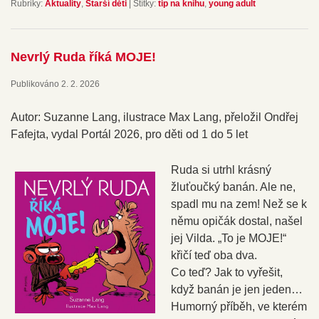
Rubriky:
Aktuality
,
Starší děti
|
Štítky:
tip na knihu
,
young adult
Nevrlý Ruda říká MOJE!
Publikováno
2. 2. 2026
Autor: Suzanne Lang, ilustrace Max Lang, přeložil Ondřej
Fafejta, vydal Portál 2026, pro děti od 1 do 5 let
Ruda si utrhl krásný
žluťoučký banán. Ale ne,
spadl mu na zem! Než se k
němu opičák dostal, našel
jej Vilda. „To je MOJE!“
křičí teď oba dva.
Co teď? Jak to vyřešit,
když banán je jen jeden…
Humorný příběh, ve kterém