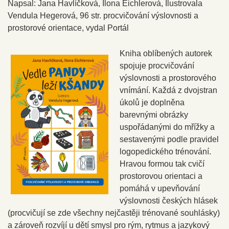
Napsal: Jana Havlíčková, Ilona Eichlerová, Ilustrovala
Vendula Hegerová, 96 str. procvičování výslovnosti a
prostorové orientace, vydal Portál
Kniha oblíbených autorek
spojuje procvičování
výslovnosti a prostorového
vnímání. Každá z dvojstran
úkolů je doplněna
barevnými obrázky
uspořádanými do mřížky a
sestavenými podle pravidel
logopedického trénování.
Hravou formou tak cvičí
prostorovou orientaci a
pomáhá v upevňování
výslovnosti českých hlásek
(procvičují se zde všechny nejčastěji trénované souhlásky)
a zároveň rozvíjí u dětí smysl pro rým, rytmus a jazykový