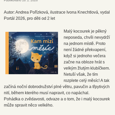
Publikováno
16. 2. 2026
Autor: Andrea Pořízková, ilustrace Ivona Knechtlová, vydal
Portál 2026, pro děti od 2 let
Malý kocourek je pěkný
neposeda, chvíli nevydrží
na jednom místě. Proto
není žádné překvapení,
když si jednoho večera
začne na obloze hrát s
velkým žlutým klubíčkem.
Netuší však, že tím
rozplete celý měsíc! A tak
začíná noční dobrodružství plné větru, pavučin a třpytivých
nití, během kterého musí napravit, co napáchal.
Pohádka o zvědavosti, odvaze a o tom, že i malý kocourek
může spravit něco velkého.