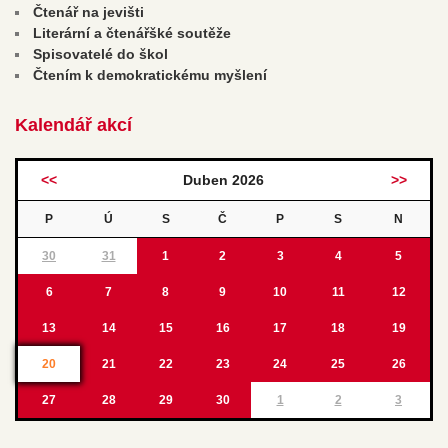
Čtenář na jevišti
Literární a čtenářšké soutěže
Spisovatelé do škol
Čtením k demokratickému myšlení
Kalendář akcí
<<
Duben 2026
>>
P
Ú
S
Č
P
S
N
30
31
1
2
3
4
5
6
7
8
9
10
11
12
13
14
15
16
17
18
19
20
21
22
23
24
25
26
27
28
29
30
1
2
3