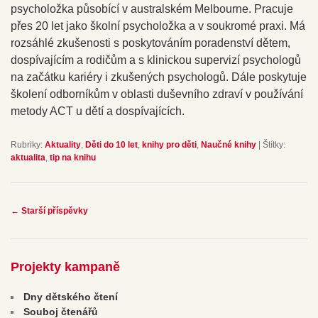
psycholožka působící v australském Melbourne. Pracuje
přes 20 let jako školní psycholožka a v soukromé praxi. Má
rozsáhlé zkušenosti s poskytováním poradenství dětem,
dospívajícím a rodičům a s klinickou supervizí psychologů
na začátku kariéry i zkušených psychologů. Dále poskytuje
školení odborníkům v oblasti duševního zdraví v používání
metody ACT u dětí a dospívajících.
Rubriky:
Aktuality
,
Děti do 10 let
,
knihy pro děti
,
Naučné knihy
|
Štítky:
aktualita
,
tip na knihu
Navigace
←
Starší příspěvky
pro
příspěvky
Projekty kampaně
Dny dětského čtení
Souboj čtenářů