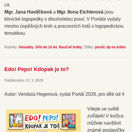
cit.
Mgr. Jana Havlíčková
a
Mgr. Ilona Eichlerová
jsou
klinické logopedky s dlouholetou praxí. V Portále vydaly
mnoho úspěšných knih a pracovních listů s logopedickou
tematikou.
Rubriky:
Aktuality
,
Děti do 10 let
,
Naučné knihy
|
Štítky:
portál
,
tip na knihu
Edo! Pepo! Kdopak je to?
Publikováno
13. 3. 2026
Autor: Vendula Hegerová, vydal Portál 2026, pro děti od 4
Vítejte ve světě
zvířátek! V knížce
můžete navštívit
známé postavičky