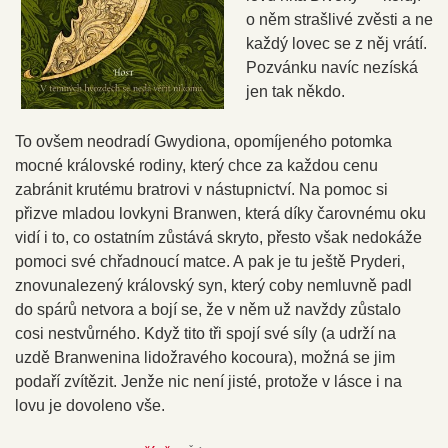
o něm strašlivé zvěsti a ne
každý lovec se z něj vrátí.
Pozvánku navíc nezíská
jen tak někdo.
To ovšem neodradí Gwydiona, opomíjeného potomka
mocné královské rodiny, který chce za každou cenu
zabránit krutému bratrovi v nástupnictví. Na pomoc si
přizve mladou lovkyni Branwen, která díky čarovnému oku
vidí i to, co ostatním zůstává skryto, přesto však nedokáže
pomoci své chřadnoucí matce. A pak je tu ještě Pryderi,
znovunalezený královský syn, který coby nemluvně padl
do spárů netvora a bojí se, že v něm už navždy zůstalo
cosi nestvůrného. Když tito tři spojí své síly (a udrží na
uzdě Branwenina lidožravého kocoura), možná se jim
podaří zvítězit. Jenže nic není jisté, protože v lásce i na
lovu je dovoleno vše.