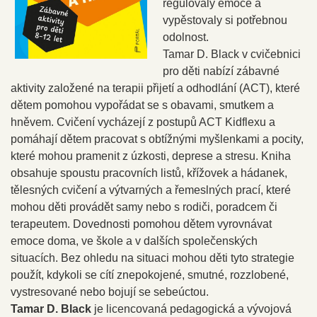
regulovaly emoce a
vypěstovaly si potřebnou
odolnost.
Tamar D. Black v cvičebnici
pro děti nabízí zábavné
aktivity založené na terapii přijetí a odhodlání (ACT), které
dětem pomohou vypořádat se s obavami, smutkem a
hněvem. Cvičení vycházejí z postupů ACT Kidflexu a
pomáhají dětem pracovat s obtížnými myšlenkami a pocity,
které mohou pramenit z úzkosti, deprese a stresu. Kniha
obsahuje spoustu pracovních listů, křížovek a hádanek,
tělesných cvičení a výtvarných a řemeslných prací, které
mohou děti provádět samy nebo s rodiči, poradcem či
terapeutem. Dovednosti pomohou dětem vyrovnávat
emoce doma, ve škole a v dalších společenských
situacích. Bez ohledu na situaci mohou děti tyto strategie
použít, kdykoli se cítí znepokojené, smutné, rozzlobené,
vystresované nebo bojují se sebeúctou.
Tamar D. Black
je licencovaná pedagogická a vývojová