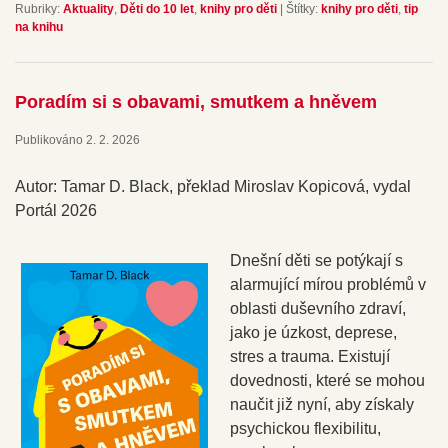
Rubriky:
Aktuality
,
Děti do 10 let
,
knihy pro děti
|
Štítky:
knihy pro děti
,
tip
na knihu
Poradím si s obavami, smutkem a hněvem
Publikováno
2. 2. 2026
Autor: Tamar D. Black, překlad Miroslav Kopicová, vydal
Portál 2026
Dnešní děti se potýkají s
alarmující mírou problémů v
oblasti duševního zdraví,
jako je úzkost, deprese,
stres a trauma. Existují
dovednosti, které se mohou
naučit již nyní, aby získaly
psychickou flexibilitu,