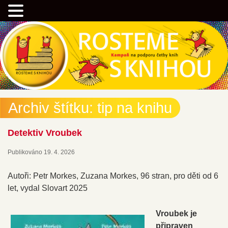
Přejít
Přejít
Kampaň na podporu četby knih
k
k
hlavnímu
obsahu
obsahu
postranního
webu
panelu
Rostemesknihou.cz
Archiv štítku:
tip na knihu
Detektiv Vroubek
Publikováno
19. 4. 2026
Autoři: Petr Morkes, Zuzana Morkes, 96 stran, pro děti od 6
let, vydal Slovart 2025
Vroubek je
připraven