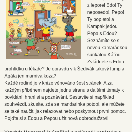
z leporel Edo! Ty
neposedo!, Pepo!
Ty popleto! a
Kampak jedou
Pepa s Edou?
Seznámíte se s
novou kamarádkou
surikatou Káťou.
Zvládnete s Edou
prohlídku u lékaře? Je opravdu vlk Šedivák takový lump a
Agáta jen marnivá koza?
Každé rodině je v knize věnováno šest stránek. A za
každým příběhem najdete jednu stranu s dalšími tématy k
povídání, hraní si a poznávání. Sestavíte si například
souhvězdí, zkusíte, zda se mandarinka potopí, ale můžete
se také naučit, jak relaxovat nebo poskytnout první pomoc.
Pojďte si s Edou a Pepou užít nová dobrodružství!