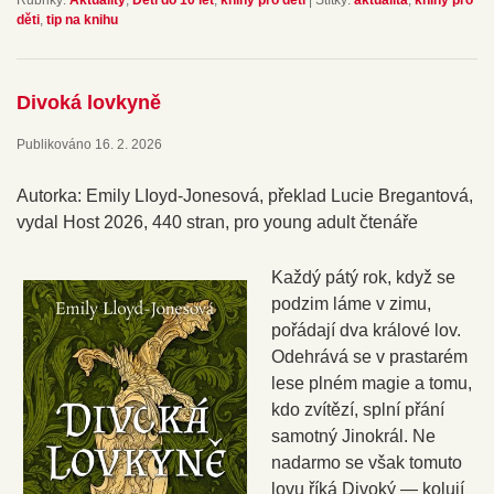
děti
,
tip na knihu
Divoká lovkyně
Publikováno
16. 2. 2026
Autorka: Emily LIoyd-Jonesová, překlad Lucie Bregantová,
vydal Host 2026, 440 stran, pro young adult čtenáře
Každý pátý rok, když se
podzim láme v zimu,
pořádají dva králové lov.
Odehrává se v prastarém
lese plném magie a tomu,
kdo zvítězí, splní přání
samotný Jinokrál. Ne
nadarmo se však tomuto
lovu říká Divoký — kolují