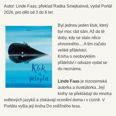
Autor: Linde Faas, překlad Radka Smejkalová, vydal Portál
2026, pro děti od 3 do 6 let
Byl jednou jeden kluk, který
byl moc rád sám. Až do té
doby, kdy se stalo něco
ohromného… A tím začalo
veliké přátelství.
Kniha o neobvyklém
přátelství i odvaze vydat se
do neznáma.
Linde Faas
je nizozemská
autorka a ilustrátorka. Její
knihy se překládají do mnoha
světových jazyků a získávají ocenění doma i v cizině. V
Portálu vyšla její kniha Do sněžného lesa.