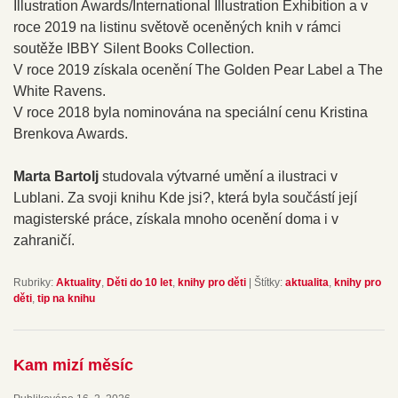
Illustration Awards/International Illustration Exhibition a v
roce 2019 na listinu světově oceněných knih v rámci
soutěže IBBY Silent Books Collection.
V roce 2019 získala ocenění The Golden Pear Label a The
White Ravens.
V roce 2018 byla nominována na speciální cenu Kristina
Brenkova Awards.
Marta Bartolj
studovala výtvarné umění a ilustraci v
Lublani. Za svoji knihu Kde jsi?, která byla součástí její
magisterské práce, získala mnoho ocenění doma i v
zahraničí.
Rubriky:
Aktuality
,
Děti do 10 let
,
knihy pro děti
|
Štítky:
aktualita
,
knihy pro
děti
,
tip na knihu
Kam mizí měsíc