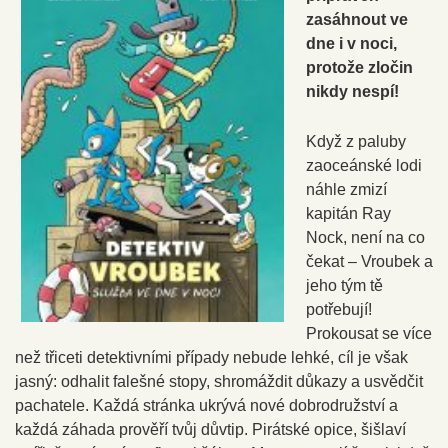
zasáhnout ve
dne i v noci,
protože zločin
nikdy nespí!
Když z paluby
zaoceánské lodi
náhle zmizí
kapitán Ray
Nock, není na co
čekat – Vroubek a
jeho tým tě
potřebují!
Prokousat se více
než třiceti detektivními případy nebude lehké, cíl je však
jasný: odhalit falešné stopy, shromáždit důkazy a usvědčit
pachatele. Každá stránka ukrývá nové dobrodružství a
každá záhada prověří tvůj důvtip. Pirátské opice, šišlaví