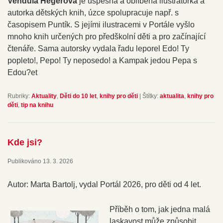
Vendula Hegerová
je úspěšná a oblíbená ilustrátorka a
autorka dětských knih, úzce spolupracuje např. s
časopisem Puntík. S jejími ilustracemi v Portále vyšlo
mnoho knih určených pro předškolní děti a pro začínající
čtenáře. Sama autorsky vydala řadu leporel Edo! Ty
popleto!, Pepo! Ty neposedo! a Kampak jedou Pepa s
Edou?et
Rubriky:
Aktuality
,
Děti do 10 let
,
knihy pro děti
|
Štítky:
aktualita
,
knihy pro
děti
,
tip na knihu
Kde jsi?
Publikováno
13. 3. 2026
Autor: Marta Bartolj, vydal Portál 2026, pro děti od 4 let.
Příběh o tom, jak jedna malá
laskavost může způsobit