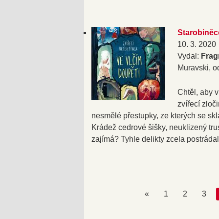
Starobiněco
10. 3. 2020
Vydal:
Frag
Muravski, od
Chtěl, aby 
zvířecí zlo
nesmělé přestupky, ze kterých se skl
Krádež cedrové šišky, neuklizený tr
zajímá? Tyhle delikty zcela postrádal
«
1
2
3