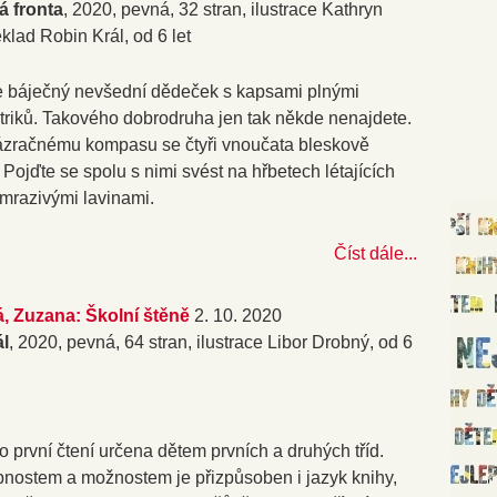
 fronta
, 2020, pevná, 32 stran, ilustrace Kathryn
klad Robin Král, od 6 let
 báječný nevšední dědeček s kapsami plnými
triků. Takového dobrodruha jen tak někde nenajdete.
ázračnému kompasu se čtyři vnoučata bleskově
Pojďte se spolu s nimi svést na hřbetech létajících
 mrazivými lavinami.
Číst dále...
á, Zuzana: Školní štěně
2. 10. 2020
ál
, 2020, pevná, 64 stran, ilustrace Libor Drobný, od 6
o první čtení určena dětem prvních a druhých tříd.
pnostem a možnostem je přizpůsoben i jazyk knihy,