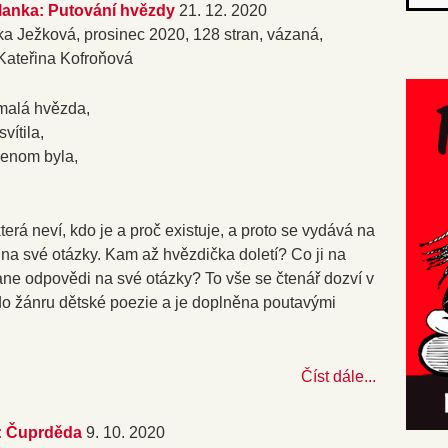
lanka: Putování hvězdy
21. 12. 2020
ka Ježková, prosinec 2020, 128 stran, vázaná,
 Kateřina Kofroňová
malá hvězda,
svítila,
jenom byla,
erá neví, kdo je a proč existuje, a proto se vydává na
na své otázky. Kam až hvězdička doletí? Co ji na
ne odpovědi na své otázky? To vše se čtenář dozví v
do žánru dětské poezie a je doplněna poutavými
Číst dále...
: Čuprděda
9. 10. 2020