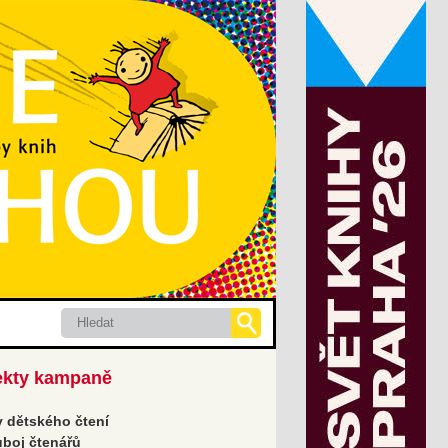
Hledat
ekty kampaně
 dětského čtení
boj čtenářů