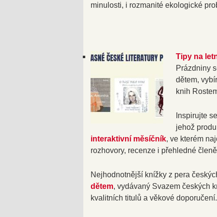
minulosti, i rozmanité ekologické pr
Tipy na letn
Prázdniny se
dětem, vybí
knih Roste
Inspirujte s
jehož produ
interaktivní měsíčník
, ve kterém na
rozhovory, recenze i přehledné členě
Nejhodnotnější knížky z pera českýc
dětem
, vydávaný Svazem českých kn
kvalitních titulů a věkové doporučení.