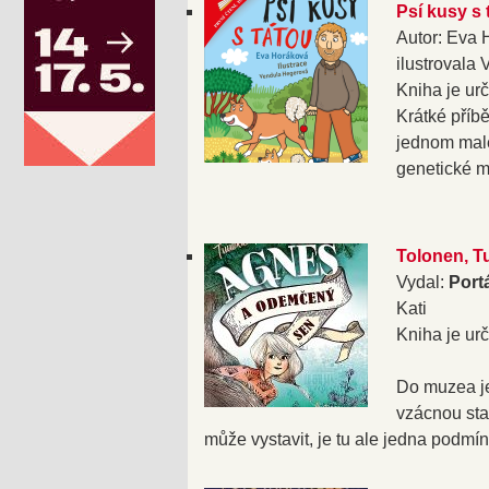
Psí kusy s 
Autor: Eva 
ilustrovala
Kniha je urč
Krátké příbě
jednom mal
genetické m
Tolonen, T
Vydal:
Port
Kati
Kniha je ur
Do muzea j
vzácnou sta
může vystavit, je tu ale jedna podmín