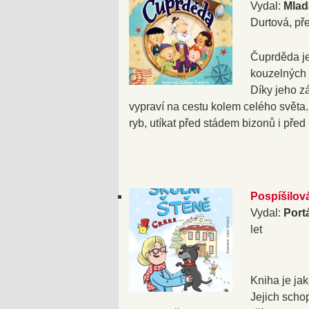
Vydal:
Mladá
Durtová, pře
Čuprděda je
kouzelných 
Díky jeho z
vypraví na cestu kolem celého světa. 
ryb, utíkat před stádem bizonů i před
Pospíšilov
Vydal:
Port
let
Kniha je jak
Jejich scho