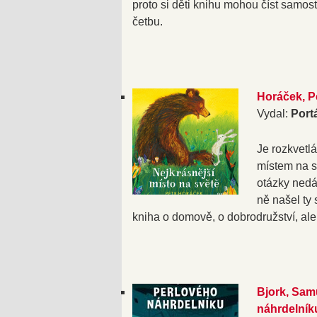
proto si děti knihu mohou číst samosta
četbu.
Horáček, Pe
Vydal:
Port
Je rozkvetl
místem na sv
otázky nedá
ně našel ty
kniha o domově, o dobrodružství, ale 
Bjork, Sam
náhrdelník