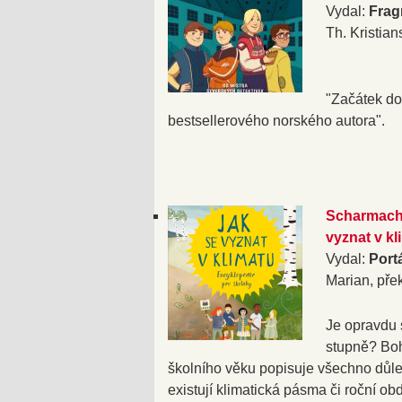
Vydal:
Frag
Th. Kristian
"Začátek do
bestsellerového norského autora".
Scharmache
vyznat v kl
Vydal:
Port
Marian, pře
Je opravdu s
stupně? Boh
školního věku popisuje všechno důlež
existují klimatická pásma či roční o