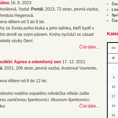
tátou
16. 8. 2023
Čte
Horáková, Vydal:
Portál
, 2023, 72 stran, pevná vazba,
Lit
Spi
 Vendula Hegerová.
Čte
ena dětem od 5 do 8 let.
hy ze života psího kluka a jeho tatínka, kteří bydlí v
Kale
ém domě se svým pánem. Kniha vychází ze zásad
etody výuky čtení.
Číst dále...
<<
P
uutikki: Agnes a odemčený sen
17. 12. 2021
ál
, 2021, 206 stran, pevná vazba, ilustroval Vuorento,
27
3
čena dětem od 8 do 12 let.
10
ednoho malého ospalého městečka někdo zašle
17
rou zamčenou šperkovnici. Muzeum šperkovnici
ka:
Číst dále...
24
31