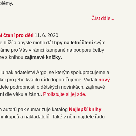
oblémy.
Číst dále...
í čtení pro děti
11. 6. 2020
 blíží a abyste mohli dát
tipy na letní čtení
svým
ráme pro Vás v rámci kampaně na podporu četby
me s knihou
zajímavé knížky
.
e u nakladatelství Argo, se kterým spolupracujeme a
kci pro jeho kvalitu rádi doporučujeme. Vydali
nový
jdete podrobnosti o dětských novinkách, zajímavé
ní dle věku a žánru.
Prolistujte si jej zde.
h autorů pak sumarizuje katalog
Nejlepší knihy
ihkupců a nakladatelů. Také v něm najdete řadu