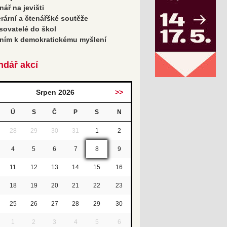
nář na jevišti
erární a čtenářšké soutěže
sovatelé do škol
ním k demokratickému myšlení
ndář akcí
Srpen 2026
>>
Ú
S
Č
P
S
N
28
29
30
31
1
2
4
5
6
7
8
9
11
12
13
14
15
16
18
19
20
21
22
23
25
26
27
28
29
30
1
2
3
4
5
6