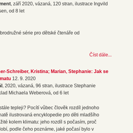
ment
, září 2020, vázaná, 120 stran, ilustrace Ingvild
sen, od 8 let
brodružné série pro dětské čtenáře od
Číst dále...
r-Schreiber, Kristina; Marian, Stephanie: Jak se
imatu
12. 9. 2020
ál
, 2020, vázaná, 96 stran, ilustrace Stephanie
klad Michaela Weberová, od 6 let
tále tepleji? Pocítí vůbec člověk rozdíl jednoho
atě ilustrovaná encyklopedie pro děti mladšího
ité kolem klimatu: jeho rozdíl s počasím, proč
bdobí, podle čeho poznáme, jaké počasí bylo v