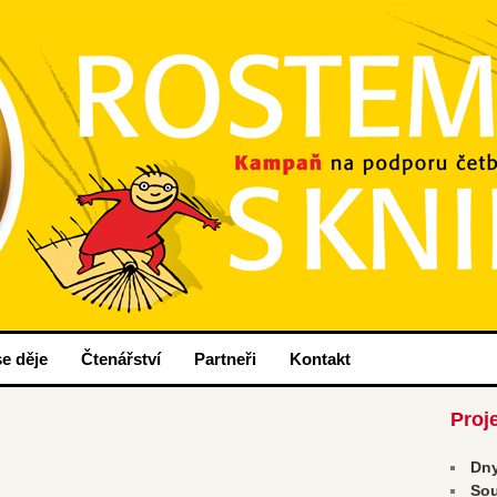
nih
ou.cz
e děje
Čtenářství
Partneři
Kontakt
Proj
Dny
Sou