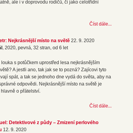
tně, ale i v doprovodu rodičů, či jako celotřídní
Číst dále...
tr: Nejkrásnější místo na světě
22. 9. 2020
ál
, 2020, pevná, 32 stran, od 6 let
á louka s potůčkem uprostřed lesa nejkrásnějším
ětě? A jestli ano, tak jak se to pozná? Zajícovi tyto
vají spát, a tak se jednoho dne vydá do světa, aby na
 správné odpovědi. Nejkrásnější místo na světě je
hlavně o přátelství.
Číst dále...
uel: Detektivové z půdy – Zmizení perlového
u
12. 9. 2020