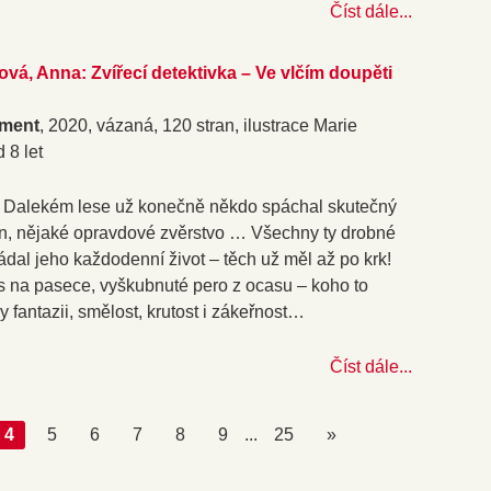
Číst dále...
vá, Anna: Zvířecí detektivka – Ve vlčím doupěti
ment
, 2020, vázaná, 120 stran, ilustrace Marie
 8 let
v Dalekém lese už konečně někdo spáchal skutečný
čin, nějaké opravdové zvěrstvo … Všechny ty drobné
ádal jeho každodenní život – těch už měl až po krk!
us na pasece, vyškubnuté pero z ocasu – koho to
y fantazii, smělost, krutost i zákeřnost…
Číst dále...
4
5
6
7
8
9
...
25
»