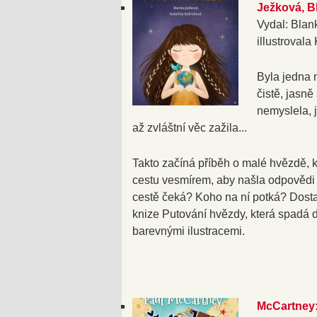
Ježková, B
Vydal: Blan
illustrovala
Byla jedna 
čistě, jasně 
nemyslela, 
až zvláštní věc zažila...
Takto začíná příběh o malé hvězdě, kt
cestu vesmírem, aby našla odpovědi 
cestě čeká? Koho na ní potká? Dosta
knize Putování hvězdy, která spadá 
barevnými ilustracemi.
McCartney