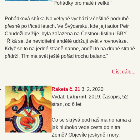
"Pohádky pro malé i velké."
Pohádková sbírka Na velrybě vychází v češtině podruhé -
přesně po třiceti letech. Ve Švýcarsku, kde její autor Petr
Chudožilov žije, byla zařazena na Čestnou listinu IBBY.
"Říká se, že neviditelní andělé udržují svět v rovnováze.
Když se to na jedné straně nahne, anděl to na druhé straně
přidrží. Tím má svět ještě pořád trochu balanc."
Číst dále...
Raketa č. 21
3. 2. 2020
Vydal:
Labyrint
, 2019, časopis, 52
stran, od 6 let
Co se skrývá pod našima nohama a
jak hluboko vede cesta do nitra
Země? Objevíte jeskyně i nory,