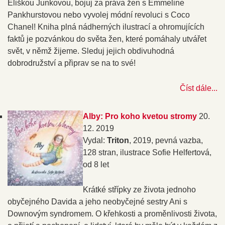
Eliškou Junkovou, bojuj za práva žen s Emmeline
Pankhurstovou nebo vyvolej módní revoluci s Coco
Chanel! Kniha plná nádherných ilustrací a ohromujících
faktů je pozvánkou do světa žen, které pomáhaly utvářet
svět, v němž žijeme. Sleduj jejich obdivuhodná
dobrodružství a připrav se na to své!
Číst dále...
Alby: Pro koho kvetou stromy
20.
12. 2019
Vydal:
Triton
, 2019, pevná vazba,
128 stran, ilustrace Sofie Helfertová,
od 8 let
Krátké střípky ze života jednoho
obyčejného Davida a jeho neobyčejné sestry Ani s
Downovým syndromem. O křehkosti a proměnlivosti života,