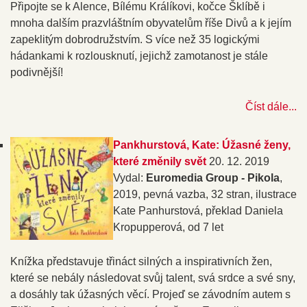
Připojte se k Alence, Bílému Králíkovi, kočce Šklíbě i
mnoha dalším prazvláštním obyvatelům říše Divů a k jejím
zapeklitým dobrodružstvím. S více než 35 logickými
hádankami k rozlousknutí, jejichž zamotanost je stále
podivnější!
Číst dále...
Pankhurstová, Kate: Úžasné ženy,
které změnily svět
20. 12. 2019
Vydal:
Euromedia Group - Pikola
,
2019, pevná vazba, 32 stran, ilustrace
Kate Panhurstová, překlad Daniela
Kropupperová, od 7 let
Knížka představuje třináct silných a inspirativních žen,
které se nebály následovat svůj talent, svá srdce a své sny,
a dosáhly tak úžasných věcí. Projeď se závodním autem s