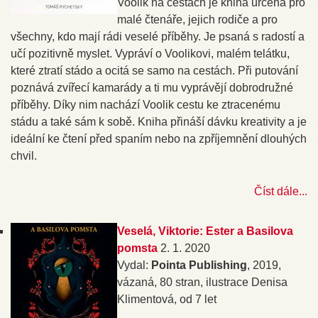
Voolik na cestách je kniha určená pro
malé čtenáře, jejich rodiče a pro
všechny, kdo mají rádi veselé příběhy. Je psaná s radostí a
učí pozitivně myslet. Vypráví o Voolikovi, malém telátku,
které ztratí stádo a ocitá se samo na cestách. Při putování
poznává zvířecí kamarády a ti mu vyprávějí dobrodružné
příběhy. Díky nim nachází Voolik cestu ke ztracenému
stádu a také sám k sobě. Kniha přináší dávku kreativity a je
ideální ke čtení před spaním nebo na zpříjemnění dlouhých
chvil.
Číst dále...
Veselá, Viktorie: Ester a Basilova
pomsta
2. 1. 2020
Vydal:
Pointa Publishing
, 2019,
vázaná, 80 stran, ilustrace Denisa
Klimentová, od 7 let