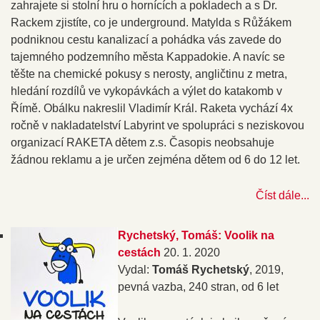
zahrajete si stolní hru o hornících a pokladech a s Dr.
Rackem zjistíte, co je underground. Matylda s Růžákem
podniknou cestu kanalizací a pohádka vás zavede do
tajemného podzemního města Kappadokie. A navíc se
těšte na chemické pokusy s nerosty, angličtinu z metra,
hledání rozdílů ve vykopávkách a výlet do katakomb v
Římě. Obálku nakreslil Vladimír Král. Raketa vychází 4x
ročně v nakladatelství Labyrint ve spolupráci s neziskovou
organizací RAKETA dětem z.s. Časopis neobsahuje
žádnou reklamu a je určen zejména dětem od 6 do 12 let.
Číst dále...
Rychetský, Tomáš: Voolik na
cestách
20. 1. 2020
Vydal:
Tomáš Rychetský
, 2019,
pevná vazba, 240 stran, od 6 let