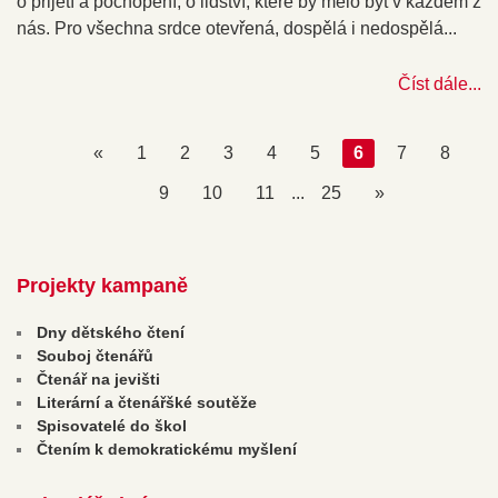
o přijetí a pochopení, o lidství, které by mělo být v každém z
nás. Pro všechna srdce otevřená, dospělá i nedospělá...
Číst dále...
«
1
2
3
4
5
6
7
8
9
10
11
...
25
»
Projekty kampaně
Dny dětského čtení
Souboj čtenářů
Čtenář na jevišti
Literární a čtenářšké soutěže
Spisovatelé do škol
Čtením k demokratickému myšlení