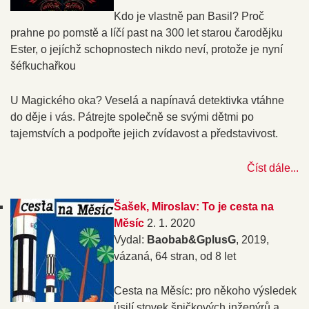
Kdo je vlastně pan Basil? Proč
prahne po pomstě a líčí past na 300 let starou čarodějku
Ester, o jejíchž schopnostech nikdo neví, protože je nyní
šéfkuchařkou
U Magického oka? Veselá a napínavá detektivka vtáhne
do děje i vás. Pátrejte společně se svými dětmi po
tajemstvích a podpořte jejich zvídavost a představivost.
Číst dále...
Šašek, Miroslav: To je cesta na
Měsíc
2. 1. 2020
Vydal:
Baobab&GplusG
, 2019,
vázaná, 64 stran, od 8 let
Cesta na Měsíc: pro někoho výsledek
úsilí stovek špičkových inženýrů a