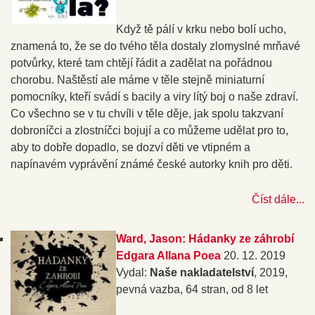
Když tě pálí v krku nebo bolí ucho,
znamená to, že se do tvého těla dostaly zlomyslné mrňavé
potvůrky, které tam chtějí řádit a zadělat na pořádnou
chorobu. Naštěstí ale máme v těle stejně miniaturní
pomocníky, kteří svádí s bacily a viry lítý boj o naše zdraví.
Co všechno se v tu chvíli v těle děje, jak spolu takzvaní
dobroníčci a zlostníčci bojují a co můžeme udělat pro to,
aby to dobře dopadlo, se dozví děti ve vtipném a
napínavém vyprávění známé české autorky knih pro děti.
Číst dále...
Ward, Jason: Hádanky ze záhrobí
Edgara Allana Poea
20. 12. 2019
Vydal:
Naše nakladatelství
, 2019,
pevná vazba, 64 stran, od 8 let