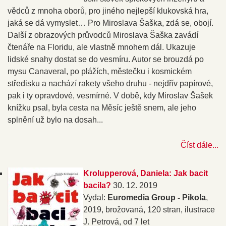
vědců z mnoha oborů, pro jiného nejlepší klukovská hra,
jaká se dá vymyslet… Pro Miroslava Šaška, zdá se, obojí.
Další z obrazových průvodců Miroslava Šaška zavádí
čtenáře na Floridu, ale vlastně mnohem dál. Ukazuje
lidské snahy dostat se do vesmíru. Autor se brouzdá po
mysu Canaveral, po plážích, městečku i kosmickém
středisku a nachází rakety všeho druhu - nejdřív papírové,
pak i ty opravdové, vesmírné. V době, kdy Miroslav Šašek
knížku psal, byla cesta na Měsíc ještě snem, ale jeho
splnění už bylo na dosah...
Číst dále...
Krolupperová, Daniela: Jak bacit
bacila?
30. 12. 2019
Vydal:
Euromedia Group - Pikola
,
2019, brožovaná, 120 stran, ilustrace
J. Petrová, od 7 let