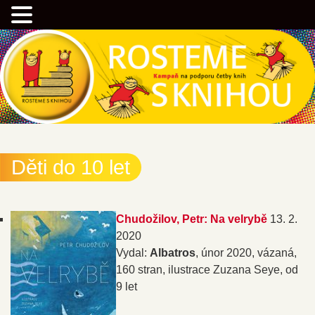
Přejít
Kampaň na podporu četby knih
k
hlavnímu
obsahu
webu
Rostemesknihou.cz
Děti do 10 let
Chudožilov, Petr: Na velrybě
13. 2.
2020
Vydal:
Albatros
, únor 2020, vázaná,
160 stran, ilustrace Zuzana Seye, od
9 let