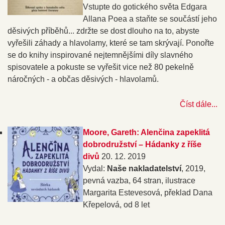
Vstupte do gotického světa Edgara
Allana Poea a staňte se součástí jeho
děsivých příběhů... zdržte se dost dlouho na to, abyste
vyřešili záhady a hlavolamy, které se tam skrývají. Ponořte
se do knihy inspirované nejtemnějšími díly slavného
spisovatele a pokuste se vyřešit vice než 80 pekelně
náročných - a občas děsivých - hlavolamů.
Číst dále...
Moore, Gareth: Alenčina zapeklitá
dobrodružství – Hádanky z říše
divů
20. 12. 2019
Vydal:
Naše nakladatelství
, 2019,
pevná vazba, 64 stran, ilustrace
Margarita Estevesová, překlad Dana
Křepelová, od 8 let